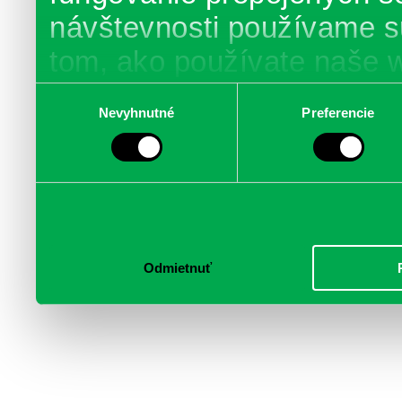
návštevnosti používame s
tom, ako používate naše 
poskytujeme aj našim part
Výber
Nevyhnutné
Preferencie
súhlasu
médií, inzercie a analýzy.
informácie skombinovať s 
poskytli, alebo ktoré od vá
služby.
Odmietnuť