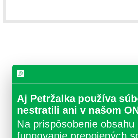
Aj Petržalka používa súb
nestratili ani v našom O
Na prispôsobenie obsahu 
fungovanie prepojených s