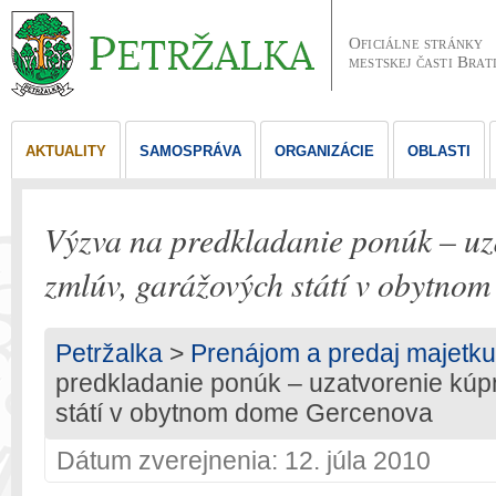
Oficiálne stránky
mestskej časti Brat
AKTUALITY
SAMOSPRÁVA
ORGANIZÁCIE
OBLASTI
Výzva na predkladanie ponúk – uz
zmlúv, garážových státí v obytno
Petržalka
>
Prenájom a predaj majetku
predkladanie ponúk – uzatvorenie kú
státí v obytnom dome Gercenova
Dátum zverejnenia: 12. júla 2010