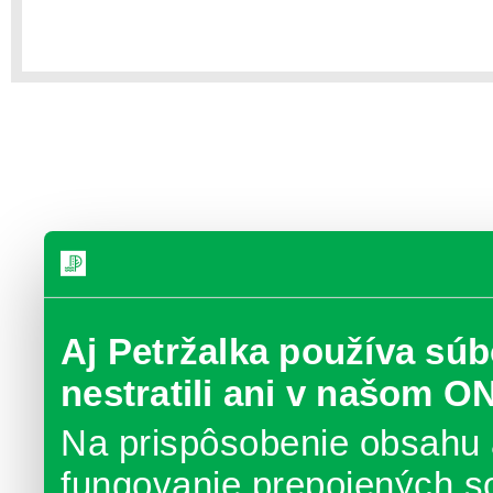
Aj Petržalka používa súb
nestratili ani v našom O
Na prispôsobenie obsahu 
fungovanie prepojených s