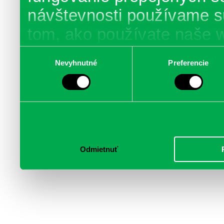
návštevnosti používame s
tom, ako používate naše 
poskytujeme aj našim part
Výber
Nevyhnutné
Preferencie
súhlasu
médií, inzercie a analýzy.
informácie skombinovať s 
poskytli, alebo ktoré od vá
služby.
Odmietnuť