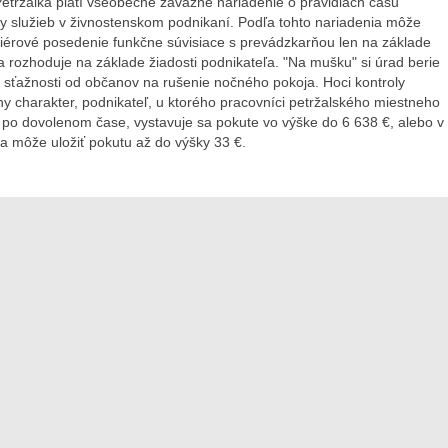
Petržalka platí všeobecne záväzné nariadenie o pravidlách času
y služieb v živnostenskom podnikaní. Podľa tohto nariadenia môže
iérové posedenie funkčne súvisiace s prevádzkarňou len na základe
a rozhoduje na základe žiadosti podnikateľa. "Na mušku" si úrad berie
 sťažnosti od občanov na rušenie nočného pokoja. Hoci kontroly
ny charakter, podnikateľ, u ktorého pracovníci petržalského miestneho
y po dovolenom čase, vystavuje sa pokute vo výške do 6 638 €, alebo v
a môže uložiť pokutu až do výšky 33 €.