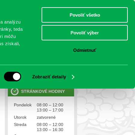
nedeľa 9.august 2026
Meniny má Ľubomíra
Select Language
▼
Povoliť všetko
TO
 a analýzu
ránky, teda
Povoliť výber
eri môžu
NTAKTY
VOĽBY
s získali,
Odmietnuť
OSOBNÉ ÚDAJE
Ochrana osobných údajov
Zobraziť detaily
STRÁNKOVÉ HODINY
Pondelok
08:00 – 12:00
13:00 – 17:00
Utorok
zatvorené
Streda
08:00 – 12:00
13:00 – 16:30