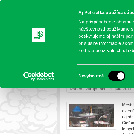
Aj Petržalka používa súbo
Na prispôsobenie obsahu a
návštevnosti používame sú
poskytujeme aj našim partn
AKTUALITY
SAMOSPRÁVA
OR
príslušné informácie skomb
keď ste používali ich služb
Kontroly letných terás
Výber
Nevyhnutné
Petržalka
>
Život v samospráve
> 
súhlasu
Dátum zverejnenia: 14. júla 2011
Mestsk
exter
(zjedn
Cieľom
letnýc