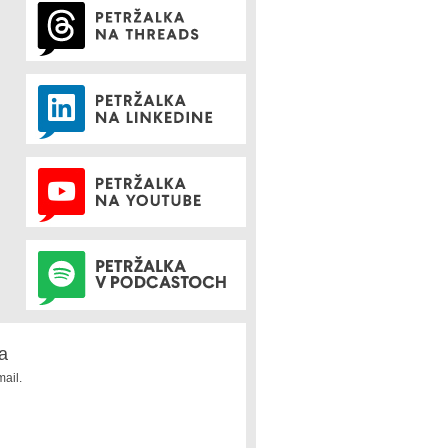
a
ail.