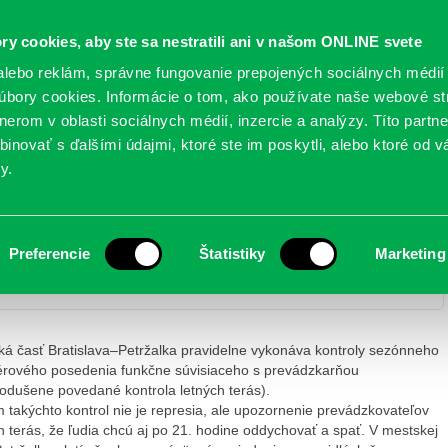
Oficiálne stránky
ry cookies, aby ste sa nestratili ani v našom ONLINE svete
mestskej časti Bratislava-Petržalka
PETRŽALSKÉ KON
lebo reklám, správne fungovanie prepojených sociálnych médií
bory cookies. Informácie o tom, ako používate naše webové st
erom v oblasti sociálnych médií, inzercie a analýzy. Títo partn
GANIZÁCIE
OBLASTI
NOVINY
MAPY
TLAČIVÁ
KO
inovať s ďalšími údajmi, ktoré ste im poskytli, alebo ktoré od vá
y.
Preferencie
Štatistiky
Marketing
Kontroly letných terás
á časť Bratislava–Petržalka pravidelne vykonáva kontroly sezónneho
iérového posedenia funkčne súvisiaceho s prevádzkarňou
odušene povedané kontrola letných terás).
 takýchto kontrol nie je represia, ale upozornenie prevádzkovateľov
h terás, že ľudia chcú aj po 21. hodine oddychovať a spať. V mestskej