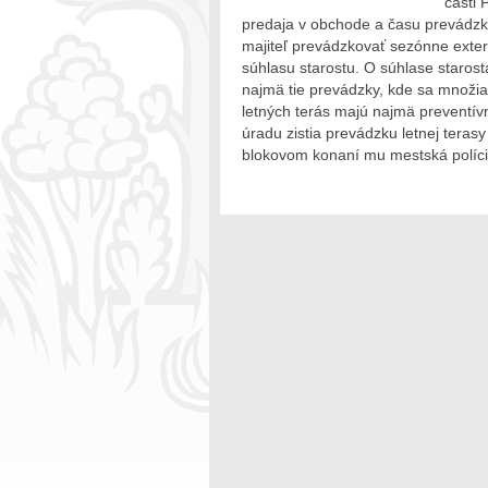
časti 
predaja v obchode a času prevádzk
majiteľ prevádzkovať sezónne exter
súhlasu starostu. O súhlase starost
najmä tie prevádzky, kde sa množia
letných terás majú najmä preventív
úradu zistia prevádzku letnej teras
blokovom konaní mu mestská políci