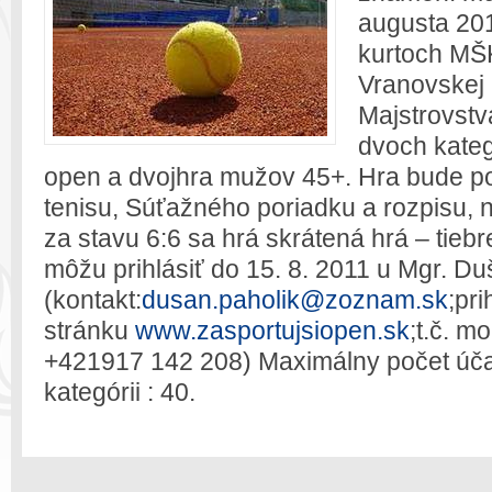
augusta 20
kurtoch MŠK
Vranovskej 
Majstrovstv
dvoch kateg
open a dvojhra mužov 45+. Hra bude po
tenisu, Súťažného poriadku a rozpisu, n
za stavu 6:6 sa hrá skrátená hrá – tie
môžu prihlásiť do 15. 8. 2011 u Mgr. D
(kontakt:
dusan.paholik@zoznam.sk
;pr
stránku
www.zasportujsiopen.sk
;t.č. m
+421917 142 208) Maximálny počet úča
kategórii : 40.