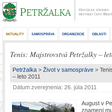
Oficiálne stránky
mestskej časti Brat
AKTUALITY
SAMOSPRÁVA
ORGANIZÁCIE
OBLASTI
Tenis: Majstrovstvá Petržalky – le
Petržalka
>
Život v samospráve
> Tenis
– leto 2011
Dátum zverejnenia: 26. júla 2011
August v Pe
znamení muž