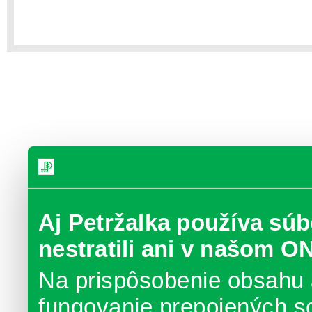
Aj Petržalka používa súb
nestratili ani v našom O
Na prispôsobenie obsahu 
fungovanie prepojených s