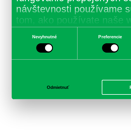
návštevnosti používame s
tom, ako používate naše 
poskytujeme aj našim part
Výber
Nevyhnutné
Preferencie
súhlasu
médií, inzercie a analýzy.
informácie skombinovať s 
poskytli, alebo ktoré od vá
služby.
Odmietnuť