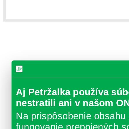
Aj Petržalka používa súb
nestratili ani v našom O
Na prispôsobenie obsahu 
fungovanie prepojených s