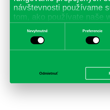
návštevnosti používame s
tom, ako používate naše 
poskytujeme aj našim part
Výber
Nevyhnutné
Preferencie
súhlasu
médií, inzercie a analýzy.
informácie skombinovať s 
poskytli, alebo ktoré od vá
služby.
Odmietnuť