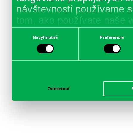
návštevnosti používame s
tom, ako používate naše 
poskytujeme aj našim part
Výber
Nevyhnutné
Preferencie
súhlasu
médií, inzercie a analýzy.
informácie skombinovať s 
poskytli, alebo ktoré od vá
služby.
Odmietnuť