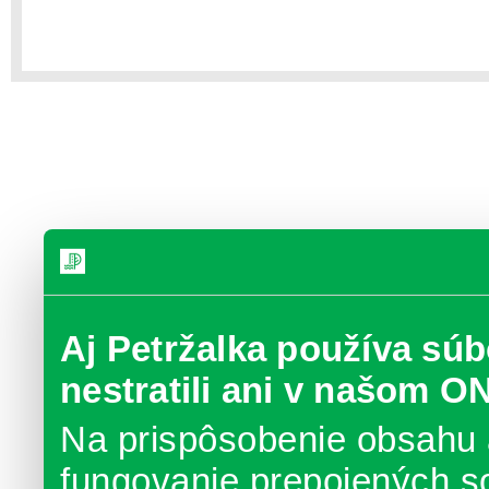
Aj Petržalka používa súb
nestratili ani v našom O
Na prispôsobenie obsahu 
fungovanie prepojených s