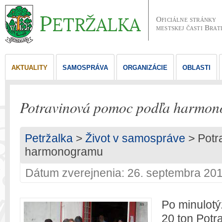
Oficiálne stránky
mestskej časti Brat
AKTUALITY
SAMOSPRÁVA
ORGANIZÁCIE
OBLASTI
Potravinová pomoc podľa harmo
Petržalka
>
Život v samospráve
> Potr
harmonogramu
Dátum zverejnenia: 26. septembra 20
Po minulot
20 ton Potr