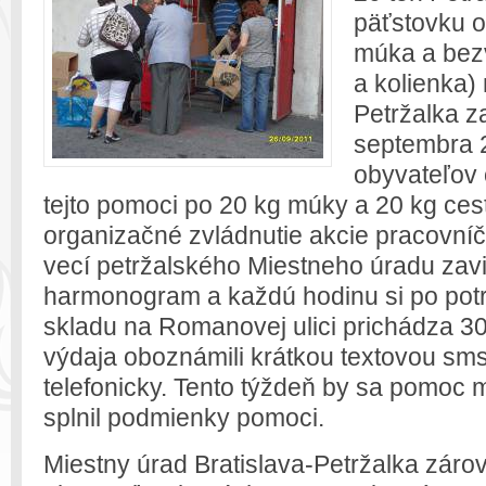
päťstovku 
múka a bezv
a kolienka)
Petržalka z
septembra 
obyvateľov 
tejto pomoci po 20 kg múky a 20 kg ces
organizačné zvládnutie akcie pracovní
vecí petržalského Miestneho úradu zavi
harmonogram a každú hodinu si po potr
skladu na Romanovej ulici prichádza 30
výdaja oboznámili krátkou textovou sms
telefonicky. Tento týždeň by sa pomoc 
splnil podmienky pomoci.
Miestny úrad Bratislava-Petržalka záro