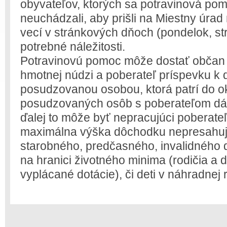
obyvateľov, ktorých sa potravinová pom
neuchádzali, aby prišli na Miestny úrad
vecí v stránkových dňoch (pondelok, stre
potrebné náležitosti.
Potravinovú pomoc môže dostať občan 
hmotnej núdzi a poberateľ príspevku k 
posudzovanou osobou, ktorá patrí do o
posudzovaných osôb s poberateľom dáv
ďalej to môže byť nepracujúci poberate
maximálna výška dôchodku nepresahuje
starobného, predčasného, invalidného 
na hranici životného minima (rodičia a d
vyplácané dotácie), či deti v náhradnej r