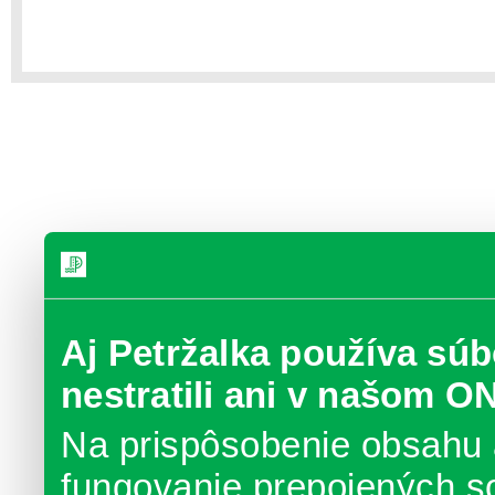
Aj Petržalka používa súb
nestratili ani v našom O
Na prispôsobenie obsahu 
fungovanie prepojených s