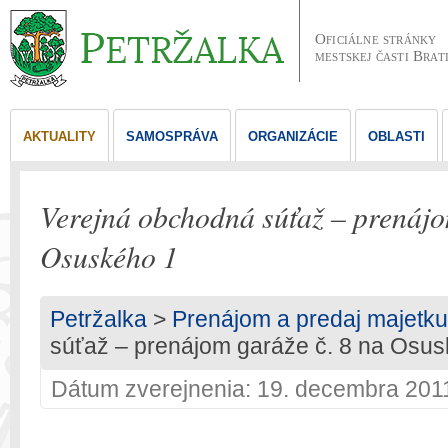
Oficiálne stránky
mestskej časti Brat
AKTUALITY
SAMOSPRÁVA
ORGANIZÁCIE
OBLASTI
Verejná obchodná súťaž – prenájo
Osuského 1
Petržalka
>
Prenájom a predaj majetku
súťaž – prenájom garáže č. 8 na Osu
Dátum zverejnenia: 19. decembra 201