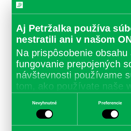
Aj Petržalka používa súb
nestratili ani v našom O
Na prispôsobenie obsahu 
fungovanie prepojených s
návštevnosti používame s
tom, ako používate naše 
poskytujeme aj našim part
Výber
Nevyhnutné
Preferencie
súhlasu
médií, inzercie a analýzy.
informácie skombinovať s 
poskytli, alebo ktoré od vá