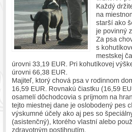
Každý držit
na miestnom
starší ako 
je povinný z
Za psa cho
s kohutíkov
mestskej ča
úrovni 33,19 EUR. Pri kohutíkovej výšk
úrovni 66,38 EUR.
Majiteľ, ktorý chová psa v rodinnom do
16,59 EUR. Rovnakú čiastku (16,59 EUR
osamelí dôchodcovia s príjmom na hran
tejto miestnej dane je oslobodený pes
výskumné účely ako aj pes so špeciál
(asistenčný), ktorého vlastní alebo po
zdravotným postihnutím.