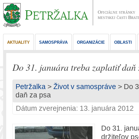
Oficiálne stránky
mestskej časti Brat
AKTUALITY
SAMOSPRÁVA
ORGANIZÁCIE
OBLASTI
Do 31. januára treba zaplatiť daň
Petržalka
>
Život v samospráve
> Do 31
daň za psa
Dátum zverejnenia: 13. januára 2012
Do 31. janu
držiteľov ps