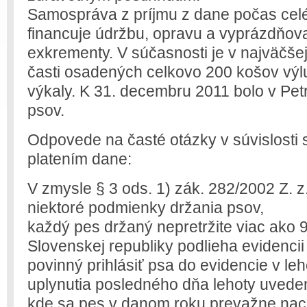
Samospráva z príjmu z dane počas cel
financuje údržbu, opravu a vyprázdňova
exkrementy. V súčasnosti je v najväčšej
časti osadených celkovo 200 košov výl
výkaly. K 31. decembru 2011 bolo v Pe
psov.
Odpovede na časté otázky v súvislosti 
platením dane:
V zmysle § 3 ods. 1) zák. 282/2002 Z. z
niektoré podmienky držania psov,
každý pes držaný nepretržite viac ako 
Slovenskej republiky podlieha evidencii 
povinný prihlásiť psa do evidencie v le
uplynutia posledného dňa lehoty uvedene
kde sa pes v danom roku prevažne na