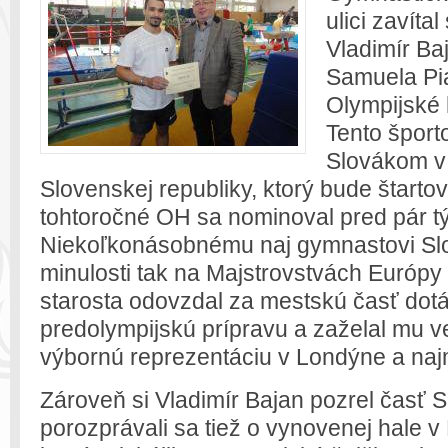
ulici zavíta
Vladimír Ba
Samuela Pi
Olympijské 
Tento šport
Slovákom v
Slovenskej republiky, ktorý bude štarto
tohtoročné OH sa nominoval pred pár t
Niekoľkonásobnému naj gymnastovi Sl
minulosti tak na Majstrovstvách Európy
starosta odovzdal za mestskú časť dotá
predolympijskú prípravu a zaželal mu 
výbornú reprezentáciu v Londýne a naj
Zároveň si Vladimír Bajan pozrel časť 
porozprávali sa tiež o vynovenej hale v