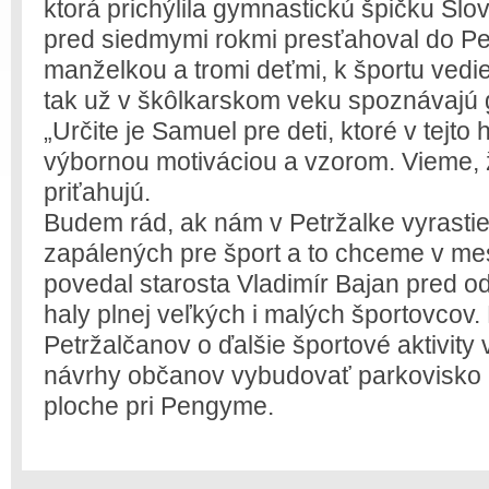
ktorá prichýlila gymnastickú špičku Slo
pred siedmymi rokmi presťahoval do Pet
manželkou a tromi deťmi, k športu vedie 
tak už v škôlkarskom veku spoznávajú 
„Určite je Samuel pre deti, ktoré v tejto
výbornou motiváciou a vzorom. Vieme, 
priťahujú.
Budem rád, ak nám v Petržalke vyrastie 
zapálených pre šport a to chceme v mes
povedal starosta Vladimír Bajan pred 
haly plnej veľkých i malých športovcov.
Petržalčanov o ďalšie športové aktivity 
návrhy občanov vybudovať parkovisko 
ploche pri Pengyme.