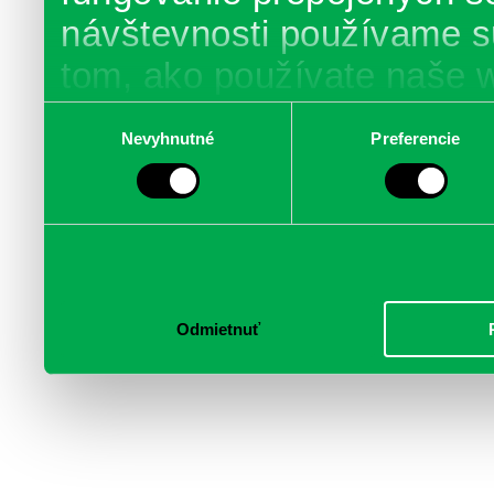
návštevnosti používame s
tom, ako používate naše 
poskytujeme aj našim part
Výber
Nevyhnutné
Preferencie
súhlasu
médií, inzercie a analýzy.
informácie skombinovať s 
poskytli, alebo ktoré od vá
služby.
Odmietnuť