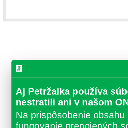
Aj Petržalka používa súb
nestratili ani v našom O
Na prispôsobenie obsahu 
fungovanie prepojených s