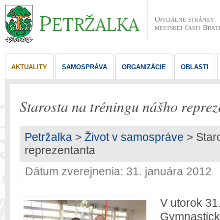
Oficiálne stránky
mestskej časti Brat
AKTUALITY
SAMOSPRÁVA
ORGANIZÁCIE
OBLASTI
Starosta na tréningu nášho reprez
Petržalka
>
Život v samospráve
> Star
reprezentanta
Dátum zverejnenia: 31. januára 2012
V utorok 31
Gymnastick