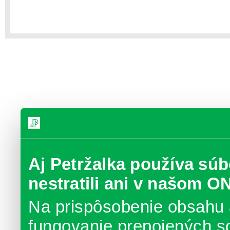
Aj Petržalka používa súb
nestratili ani v našom O
Na prispôsobenie obsahu 
fungovanie prepojených s