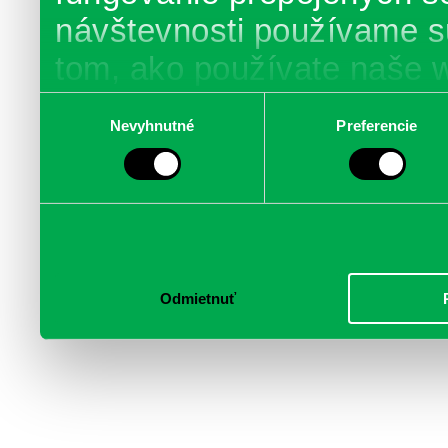
návštevnosti používame s
tom, ako používate naše 
poskytujeme aj našim part
Výber
Nevyhnutné
Preferencie
súhlasu
médií, inzercie a analýzy.
informácie skombinovať s 
poskytli, alebo ktoré od vá
služby.
Odmietnuť