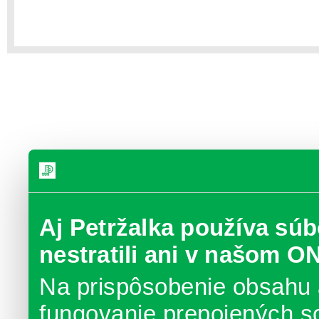
Aj Petržalka používa súb
nestratili ani v našom O
Na prispôsobenie obsahu 
fungovanie prepojených s