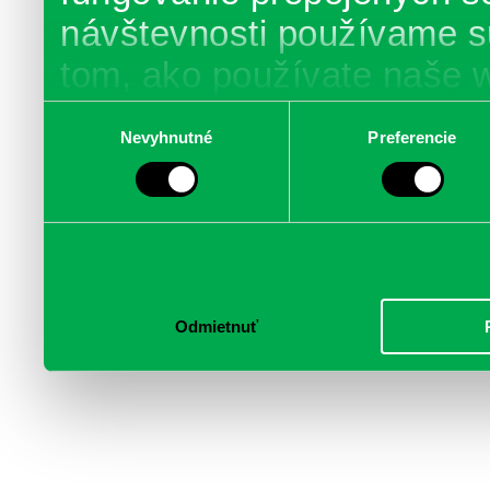
návštevnosti používame s
tom, ako používate naše 
poskytujeme aj našim part
Výber
Nevyhnutné
Preferencie
súhlasu
médií, inzercie a analýzy.
informácie skombinovať s 
poskytli, alebo ktoré od vá
služby.
Odmietnuť