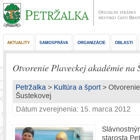
Oficiálne stránky
mestskej časti Brat
AKTUALITY
SAMOSPRÁVA
ORGANIZÁCIE
OBLASTI
Otvorenie Plaveckej akadémie na 
Petržalka
>
Kultúra a šport
> Otvorenie
Šustekovej
Dátum zverejnenia: 15. marca 2012
Slávnostným
starosta Pe