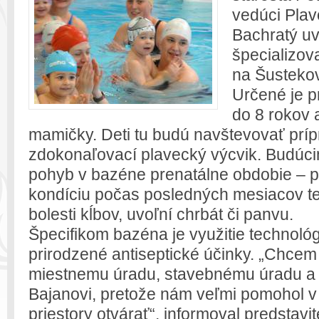
vedúci Pla
Bachratý uv
špecializov
na Šustekove
Určené je p
do 8 rokov 
mamičky. Deti tu budú navštevovať príp
zdokonaľovací plavecký výcvik. Budúc
pohyb v bazéne prenatálne obdobie – 
kondíciu počas posledných mesiacov te
bolesti kĺbov, uvoľní chrbát či panvu.
Špecifikom bazéna je využitie technológ
prirodzené antiseptické účinky. „Chce
miestnemu úradu, stavebnému úradu a 
Bajanovi, pretože nám veľmi pomohol v 
priestory otvárať“, informoval predstav