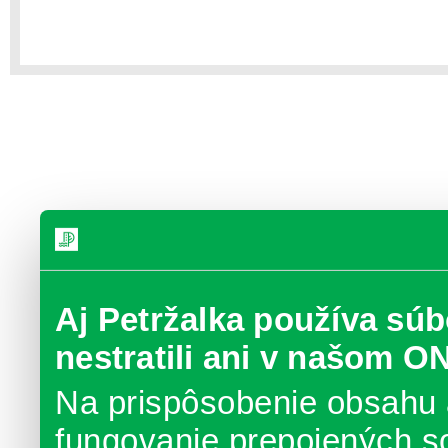
Aj Petržalka používa súb
nestratili ani v našom O
Na prispôsobenie obsahu 
fungovanie prepojených s