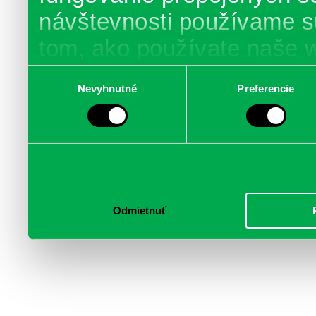
návštevnosti používame s
tom, ako používate naše 
poskytujeme aj našim part
Výber
Nevyhnutné
Preferencie
súhlasu
médií, inzercie a analýzy.
informácie skombinovať s 
poskytli, alebo ktoré od vá
služby.
Odmietnuť