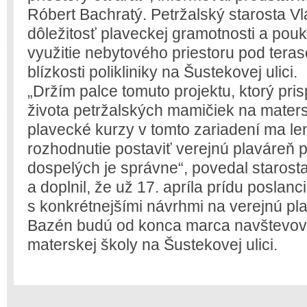
Róbert Bachratý. Petržalský starosta Vl
dôležitosť plaveckej gramotnosti a pou
využitie nebytového priestoru pod ter
blízkosti polikliniky na Šustekovej ulici.
„Držím palce tomuto projektu, ktorý pris
života petržalských mamičiek na mater
plavecké kurzy v tomto zariadení ma len
rozhodnutie postaviť verejnú plaváreň p
dospelých je správne“, povedal starosta
a doplnil, že už 17. apríla prídu poslan
s konkrétnejšími návrhmi na verejnú pl
Bazén budú od konca marca navštevovať 
materskej školy na Šustekovej ulici.