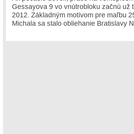
Gessayova 9 vo vnútrobloku začnú už te
2012. Základným motívom pre maľbu 25-
Michala sa stalo obliehanie Bratislavy