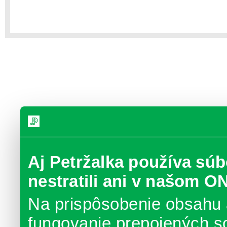
Aj Petržalka používa súb
nestratili ani v našom O
Na prispôsobenie obsahu 
fungovanie prepojených s