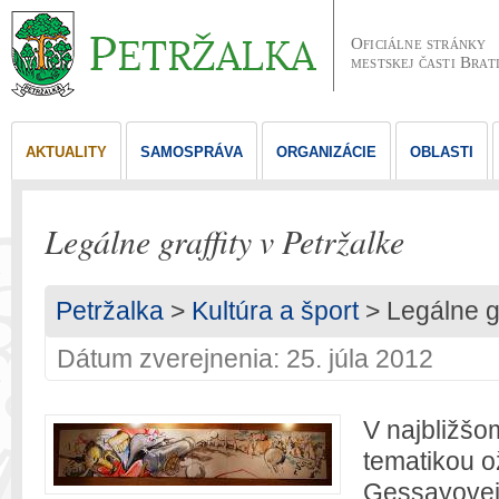
Oficiálne stránky
mestskej časti Brat
AKTUALITY
SAMOSPRÁVA
ORGANIZÁCIE
OBLASTI
Legálne graffity v Petržalke
Petržalka
>
Kultúra a šport
> Legálne gr
Dátum zverejnenia: 25. júla 2012
V najbližš
tematikou o
Gessayovej 