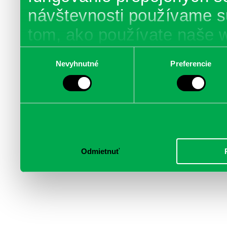
návštevnosti používame s
tom, ako používate naše 
poskytujeme aj našim part
Výber
Nevyhnutné
Preferencie
súhlasu
médií, inzercie a analýzy.
informácie skombinovať s 
poskytli, alebo ktoré od vá
služby.
Odmietnuť