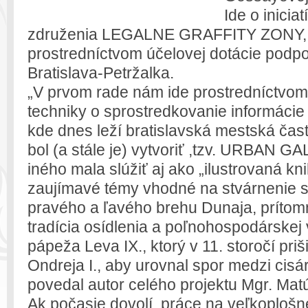
Ide o inici
združenia LEGALNE GRAFFITY ZONY, k
prostredníctvom účelovej dotácie podpo
Bratislava-Petržalka.
„V prvom rade nám ide prostredníctvom
techniky o sprostredkovanie informácie 
kde dnes leží bratislavská mestská časť
bol (a stále je) vytvoriť ,tzv. URBAN G
iného mala slúžiť aj ako „ilustrovaná kn
zaujímavé témy vhodné na stvárnenie s
pravého a ľavého brehu Dunaja, prítomn
tradícia osídlenia a poľnohospodárskej 
pápeža Leva IX., ktorý v 11. storočí priš
Ondreja I., aby urovnal spor medzi cis
povedal autor celého projektu Mgr. Mat
Ak počasie dovolí, práce na veľkoploš