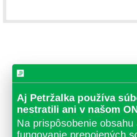
Aj Petržalka používa súb
nestratili ani v našom O
Na prispôsobenie obsahu 
fungovanie prepojených s