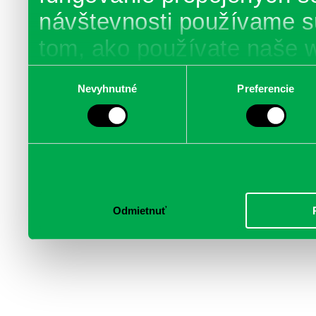
návštevnosti používame s
tom, ako používate naše 
poskytujeme aj našim part
Výber
Nevyhnutné
Preferencie
súhlasu
médií, inzercie a analýzy.
informácie skombinovať s 
poskytli, alebo ktoré od vá
služby.
Odmietnuť