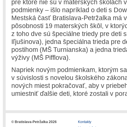
pre ktoré nie sú v materských školách 
podmienky – išlo napríklad o deti s 
Mestská časť Bratislava-Petržalka má v
pôsobnosti 19 materských škôl, v ktorýc
z toho dve sú špeciálne triedy pre deti
Iľjušinova), jedna špeciálna trieda pre
postihom (MŠ Turnianska) a jedna tried
výživy (MŠ Pifflova).
Napriek novým podmienkam, ktorým sa
v súvislosti s novelou školského zákon
nových miest pokračovať, aby v priebe
umiestniť ďalšie deti, ktoré zostali v po
© Bratislava-Petržalka 2026
Kontakty