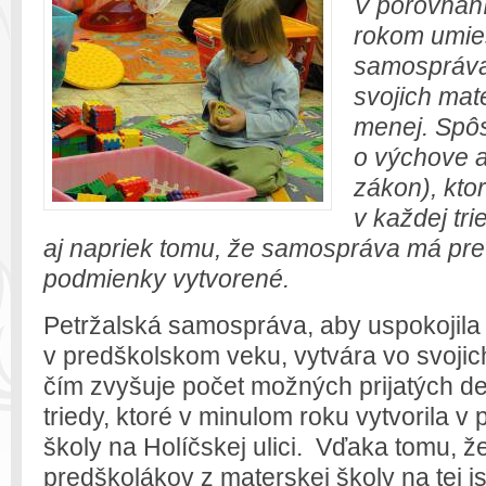
V porovnan
rokom umies
samospráva
svojich mat
menej. Spôs
o výchove a
zákon), kto
v každej trie
aj napriek tomu, že samospráva má pre 
podmienky vytvorené.
Petržalská samospráva, aby uspokojila 
v predškolskom veku, vytvára vo svojic
čím zvyšuje počet možných prijatých de
triedy, ktoré v minulom roku vytvorila v
školy na Holíčskej ulici. Vďaka tomu, ž
predškolákov z materskej školy na tej ist