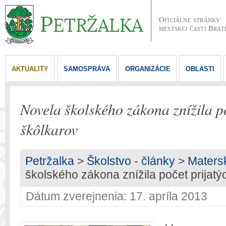
Oficiálne stránky
mestskej časti Brat
AKTUALITY
SAMOSPRÁVA
ORGANIZÁCIE
OBLASTI
Novela školského zákona znížila po
škôlkarov
Petržalka
>
Školstvo - články
>
Maters
školského zákona znížila počet prijatý
Dátum zverejnenia: 17. apríla 2013