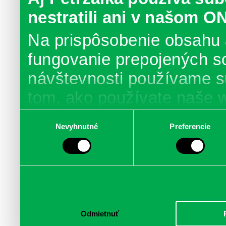
nestratili ani v našom O
Na prispôsobenie obsahu 
fungovanie prepojených s
návštevnosti používame s
tom, ako používate naše 
poskytujeme aj našim part
Výber
Nevyhnutné
Preferencie
súhlasu
médií, inzercie a analýzy.
informácie skombinovať s 
poskytli, alebo ktoré od vá
služby.
Odmietnuť