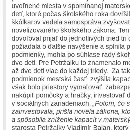
uvoľnené miesta v spomínanej materskej
detí, ktoré počas školského roka dovŕšili
škôlkarov vedela samospráva zvyšovať
novelizovaného školského zákona. Ten 
dovoľoval prijať do jednotlivých tried tri
požiadala o ďalšie navýšenie a splnila
podmienky, mohla po súhlase rady školy 
dve deti. Pre Petržalku to znamenalo m
až dve deti viac do každej triedy. Za t
podmienok mestská časť zvýšila kapaci
však bolo priestory vymaľovať, zabezpe
nakúpiť pomôcky a hračky, investovať 
v sociálnych zariadeniach.
„Potom, čo 
zainvestovala, prišla novela zákona, kto
a spôsobila zníženie kapacít v matersk
starosta Petržalky Vladimír Bajan, ktorý