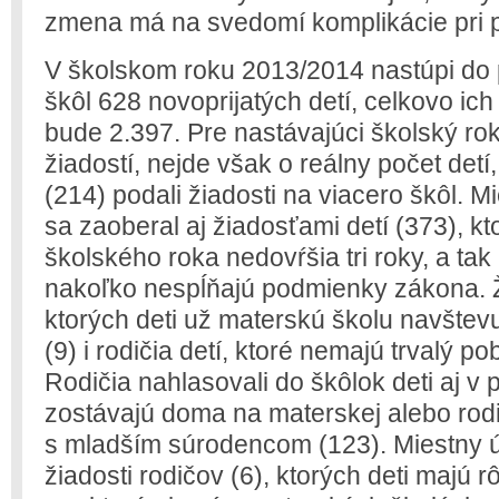
zmena má na svedomí komplikácie pri p
V školskom roku 2013/2014 nastúpi do
škôl 628 novoprijatých detí, celkovo ich
bude 2.397. Pre nastávajúci školský rok
žiadostí, nejde však o reálny počet detí,
(214) podali žiadosti na viacero škôl. M
sa zaoberal aj žiadosťami detí (373), k
školského roka nedovŕšia tri roky, a tak 
nakoľko nespĺňajú podmienky zákona. Žia
ktorých deti už materskú školu navštevu
(9) i rodičia detí, ktoré nemajú trvalý po
Rodičia nahlasovali do škôlok deti aj v
zostávajú doma na materskej alebo rod
s mladším súrodencom (123). Miestny ú
žiadosti rodičov (6), ktorých deti majú 