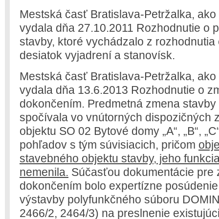
Mestská časť Bratislava-Petržalka, ako
vydala dňa 27.10.2011 Rozhodnutie o 
stavby, ktoré vychádzalo z rozhodnutia 
desiatok vyjadrení a stanovísk.
Mestská časť Bratislava-Petržalka, ako
vydala dňa 13.6.2013 Rozhodnutie o zm
dokončením. Predmetná zmena stavby 
spočívala vo vnútorných dispozičných
objektu SO 02 Bytové domy „A“, „B“, „
pohľadov s tým súvisiacich, pričom
obj
stavebného objektu stavby, jeho funkcia
nemenila.
Súčasťou dokumentácie pre z
dokončením bolo expertízne posúdenie
výstavby polyfunkčného súboru DOMINO 
2466/2, 2464/3) na preslnenie existujú