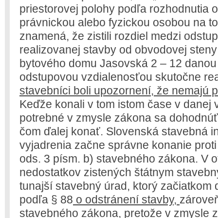
priestorovej polohy podľa rozhodnutia 
právnickou alebo fyzickou osobou na t
znamená, že zistili rozdiel medzi odst
realizovanej stavby od obvodovej sten
bytového domu Jasovská 2 – 12 dano
odstupovou vzdialenosťou skutočne rea
stavebníci boli upozornení, že nemajú 
Keďže konali v tom istom čase v danej 
potrebné v zmysle zákona sa dohodnúť 
čom ďalej konať. Slovenská stavebná in
vyjadrenia začne správne konanie proti
ods. 3 písm. b) stavebného zákona. V 
nedostatkov zistených štátnym stave
tunajší stavebný úrad, ktorý začiatko
podľa § 88
o odstránení stavby,
zároveň
stavebného zákona, pretože v zmysle 