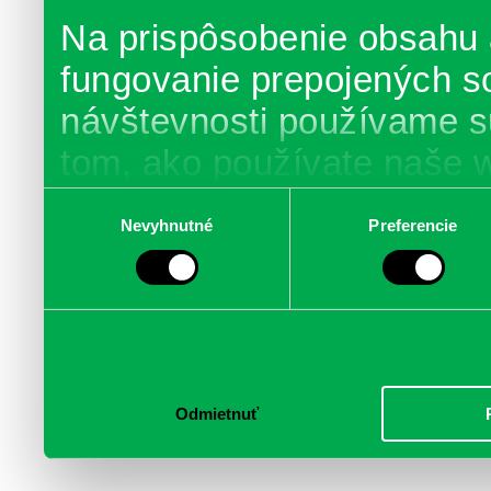
Na prispôsobenie obsahu 
fungovanie prepojených s
návštevnosti používame s
tom, ako používate naše 
poskytujeme aj našim part
Výber
Nevyhnutné
Preferencie
súhlasu
médií, inzercie a analýzy.
informácie skombinovať s 
poskytli, alebo ktoré od vá
služby.
Odmietnuť