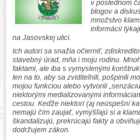
v poslednom ča
blogov a diskus
množstvo klams
informácií týka
na Jasovskej ulici.
Ich autori sa snažia očierniť, zdiskredito
stavebný úrad, mňa i moju rodinu. Mnoh
faktami, ale iba s vymyslenými konštruk
len na to, aby sa zviditeľnili, pošpinili 
mojou funkciou alebo vytvorili „senzáciu“
niektorými medializovanými informácia
cestou. Keďže niektorí (aj neúspešní ka
nemajú čím zaujať, vymýšľajú si a kla
škandalizujú, prekrúcajú fakty a obviňuj
dodržujem zákon.