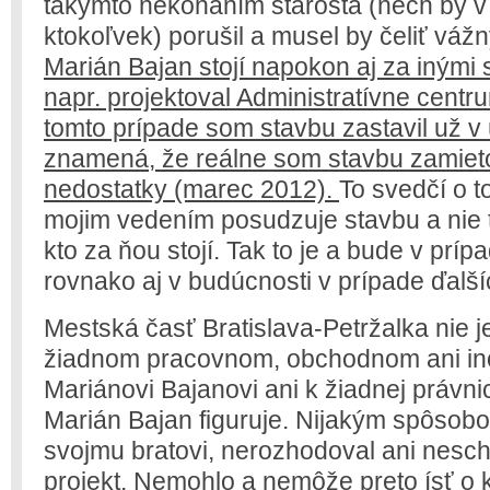
takýmto nekonaním starosta (nech by v t
ktokoľvek) porušil a musel by čeliť vá
Marián Bajan stojí napokon aj za inými 
napr. projektoval Administratívne centru
tomto prípade som stavbu zastavil už 
znamená, že reálne som stavbu zamieto
nedostatky (marec 2012).
To svedčí o 
mojim vedením posudzuje stavbu a nie to
kto za ňou stojí. Tak to je a bude v prí
rovnako aj v budúcnosti v prípade ďalší
Mestská časť Bratislava-Petržalka nie j
žiadnom pracovnom, obchodnom ani i
Mariánovi Bajanovi ani k žiadnej právnic
Marián Bajan figuruje. Nijakým spôso
svojmu bratovi, nerozhodoval ani nesch
projekt.
Nemohlo a nemôže preto ísť o k