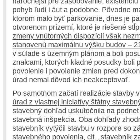
náročnejší pre zásobovanie, existenciu 
pohyb ľudí i áut a podobne. Pôvodne ma
ktorom malo byť parkovanie, dnes je p
otvorenom prízemí, ktoré je riešené stĺ
zmeny vnútorných dispozícií však nezme
stanovenú maximálnu výšku budov – 2
v súlade s územným plánom a boli po
znalcami, ktorých kladné posudky boli
povolenie i povolenie zmien pred doko
úrad nemal dôvod ich neakceptovať.
Po samotnom začatí realizácie stavby v
úrad z vlastnej iniciatívy štátny staveb
stavebný dohľad uskutočnila na podnet
stavebná inšpekcia. Oba dohľady zhodn
stavebník vytýčil stavbu v rozpore so 
stavebného povolenia, cit. „stavebník 