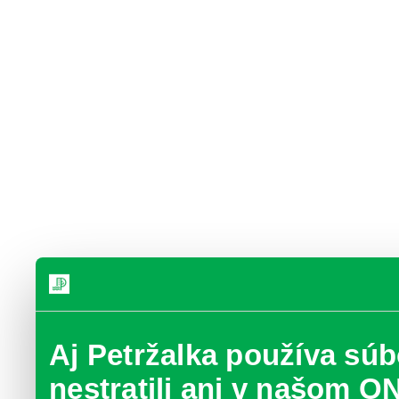
Aj Petržalka používa súb
nestratili ani v našom O