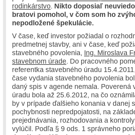
rodinkárstvo
.
Nikto doposiaľ neuviedo
bratovi pomohol, v čom som ho zvýhod
nepodložené špekulácie.
V čase, keď investor požiadal o rozhod
predmetnej stavby, ani v čase, keď pož
stavebného povolenia,
Ing. Miroslava 
stavebnom úrade
. Do pracovného pome
referentka stavebného úradu 15.4.2011,
čase vydania stavebného povolenia bola
daný spis v agende nemala. Poverená
úradu bola až 25.6.2012, na čo oznámil
by v prípade ďalšieho konania v danej 
pochybnosti nepredpojatosti, na základe
prejednávania, rozhodovania a kontroly
vylúčil. Podľa § 9 ods. 1 správneho po