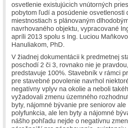
osvetlenie existujúcich vnútorných pri
pobytom ľudí a posúdenie osvetlenosti
miestnostiach s plánovaným dlhodobým
navrhovaného objektu, vypracované In
apríli 2013 spolu s Ing. Luciou Maňkovo
Hanuliakom, PhD.
V žiadnej dokumentácii k predmetnej s
poschodí 2 či 3, rovnako nie je pravdou,
predstavuje 100%. Stavebník v rámci p
pre stavebné povolenie navrhol niektor
negatívny vplyv na okolie a neboli také
vyžadovali zmenu územného rozhodnuti
byty, nájomné bývanie pre seniorov ale a
polyfunkcia, ale len byty a nájomné býv
nášho pohľadu nejde o negatívnu zmenu 