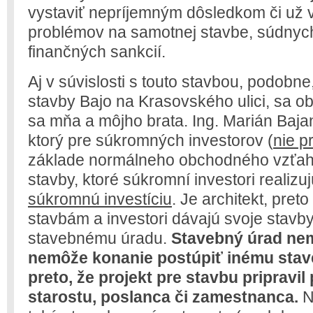
vystaviť nepríjemným dôsledkom či už 
problémov na samotnej stavbe, súdnych
finančných sankcií.
Aj v súvislosti s touto stavbou, podobne
stavby Bajo na Krasovského ulici, sa obj
sa mňa a môjho brata. Ing. Marián Bajan,
ktorý pre súkromných investorov (
nie p
základe normálneho obchodného vzťahu
stavby, ktoré súkromní investori realizu
súkromnú investíciu
. Je architekt, preto
stavbám a investori dávajú svoje stavb
stavebnému úradu.
Stavebný úrad nem
nemôže konanie postúpiť inému sta
preto, že projekt pre stavbu pripravi
starostu, poslanca či zamestnanca.
N