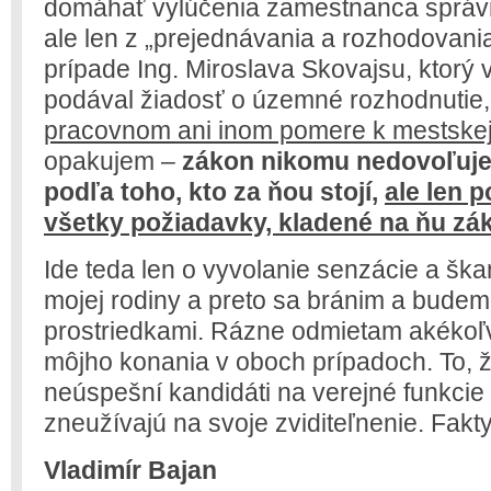
domáhať vylúčenia zamestnanca správ
ale len z „prejednávania a rozhodovania
prípade Ing. Miroslava Skovajsu, ktorý 
podával žiadosť o územné rozhodnutie
pracovnom ani inom pomere k mestskej
opakujem –
zákon nikomu nedovoľuje
podľa toho, kto za ňou stojí,
ale len p
všetky požiadavky, kladené na ňu z
Ide teda len o vyvolanie senzácie a ška
mojej rodiny a preto sa bránim a budem
prostriedkami. Rázne odmietam akéko
môjho konania v oboch prípadoch. To, ž
neúspešní kandidáti na verejné funkcie 
zneužívajú na svoje zviditeľnenie. Fakt
Vladimír Bajan