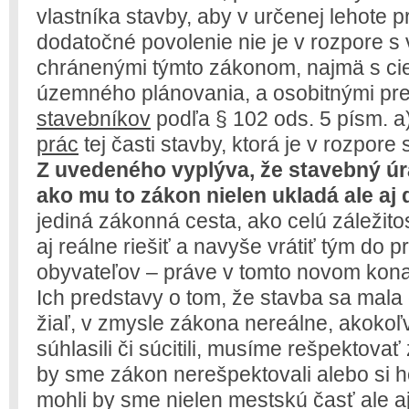
vlastníka stavby, aby v určenej lehote p
dodatočné povolenie nie je v rozpore s
chránenými týmto zákonom, najmä s ci
územného plánovania, a osobitnými pr
stavebníkov
podľa § 102 ods. 5 písm. a
prác
tej časti stavby, ktorá je v rozpor
Z uvedeného vyplýva, že stavebný úr
ako mu to zákon nielen ukladá ale aj
jediná zákonná cesta, ako celú záležito
aj reálne riešiť a navyše vrátiť tým do
obyvateľov – práve v tomto novom kona
Ich predstavy o tom, že stavba sa mala 
žiaľ, v zmysle zákona nereálne, akokoľ
súhlasili či súcitili, musíme rešpektova
by sme zákon nerešpektovali alebo si ho
mohli by sme nielen mestskú časť ale 