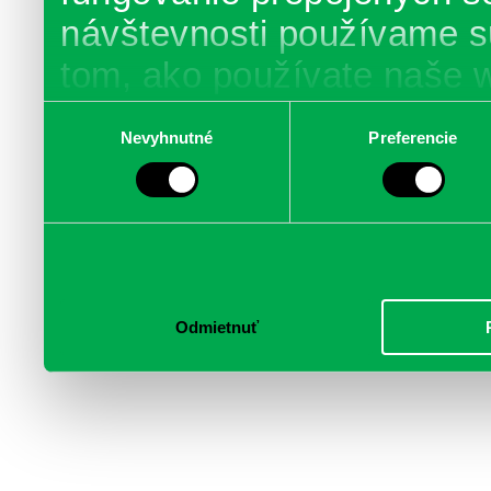
návštevnosti používame s
tom, ako používate naše 
poskytujeme aj našim part
Výber
Nevyhnutné
Preferencie
súhlasu
médií, inzercie a analýzy.
informácie skombinovať s 
poskytli, alebo ktoré od vá
služby.
Odmietnuť