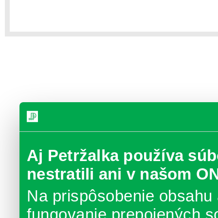
Aj Petržalka používa súb
nestratili ani v našom O
Na prispôsobenie obsahu 
fungovanie prepojených s