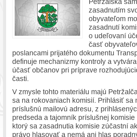
Petržalská sa
zasadnutím svo
obyvateľom mo
zasadnutí komis
o udeľovaní úč
časť obyvateľo
poslancami prijatého dokumentu Transp
definuje mechanizmy kontroly a vytvára
účasť občanov pri príprave rozhodujúci
časti.
V zmysle tohto materiálu majú Petržalč
sa na rokovaniach komisií. Prihlásiť sa
príslušnú mailovú adresu, z prihlásen
predseda a tajomník príslušnej komisie
ktorý sa zasadnutia komisie zúčastní a
právo hlasovať a nemá ani hlas poradn