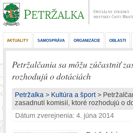
Oficiálne stránky
mestskej časti Brat
AKTUALITY
SAMOSPRÁVA
ORGANIZÁCIE
OBLASTI
Petržalčania sa môžu zúčastniť zas
rozhodujú o dotáciách
Petržalka
>
Kultúra a šport
> Petržalča
zasadnutí komisií, ktoré rozhodujú o d
Dátum zverejnenia: 4. júna 2014