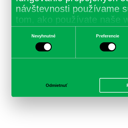
návštevnosti používame s
tom, ako používate naše 
poskytujeme aj našim part
Výber
Nevyhnutné
Preferencie
súhlasu
médií, inzercie a analýzy.
informácie skombinovať s 
poskytli, alebo ktoré od vá
služby.
Odmietnuť