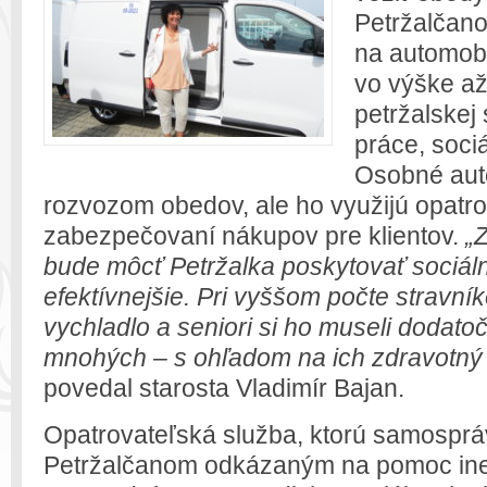
Petržalčano
na automobi
vo výške až 
petržalskej
práce, sociá
Osobné aut
rozvozom obedov, ale ho využijú opatro
zabezpečovaní nákupov pre klientov.
„
bude môcť Petržalka poskytovať sociálne
efektívnejšie. Pri vyššom počte stravní
vychladlo a seniori si ho museli dodato
mnohých – s ohľadom na ich zdravotný 
povedal starosta Vladimír Bajan.
Opatrovateľská služba, ktorú samosprá
Petržalčanom odkázaným na pomoc inej