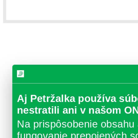
Aj Petržalka používa súb
nestratili ani v našom O
Na prispôsobenie obsahu 
fungovanie prepojených s