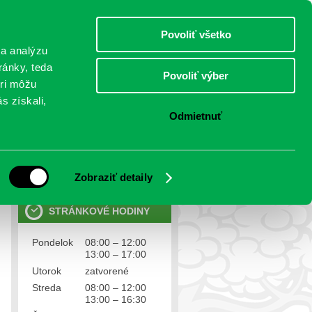
nedeľa 9.august 2026
Meniny má Ľubomíra
Select Language
▼
Povoliť všetko
TO
 a analýzu
ránky, teda
Povoliť výber
eri môžu
NTAKTY
VOĽBY
s získali,
Odmietnuť
OSOBNÉ ÚDAJE
Ochrana osobných údajov
Zobraziť detaily
STRÁNKOVÉ HODINY
Pondelok
08:00 – 12:00
13:00 – 17:00
Utorok
zatvorené
Streda
08:00 – 12:00
13:00 – 16:30