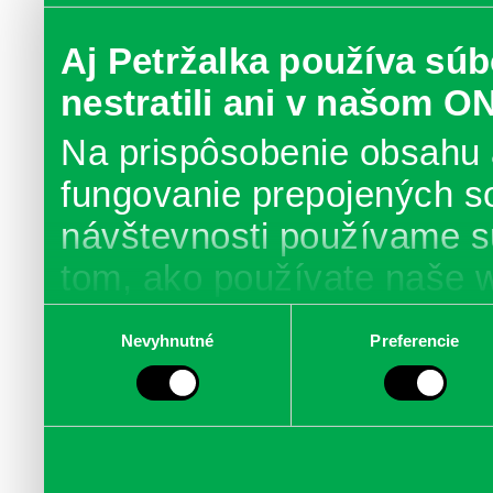
Aj Petržalka používa súb
nestratili ani v našom O
Na prispôsobenie obsahu 
fungovanie prepojených s
návštevnosti používame s
tom, ako používate naše 
poskytujeme aj našim part
Výber
Nevyhnutné
Preferencie
súhlasu
médií, inzercie a analýzy.
informácie skombinovať s 
poskytli, alebo ktoré od vá
služby.