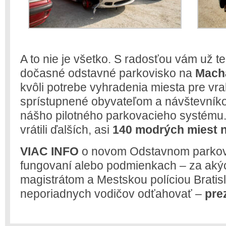
A to nie je všetko. S radosťou vám už 
dočasné odstavné parkovisko na
Macha
kvôli potrebe vyhradenia miesta pre vrak
sprístupnené obyvateľom a návštevníkom
nášho pilotného parkovacieho systému
vrátili ďalších, asi
140 modrých miest 
VIAC INFO
o novom Odstavnom parkovi
fungovaní alebo podmienkach – za aký
magistrátom a Mestskou políciou Bratis
neporiadnych vodičov odťahovať –
pre