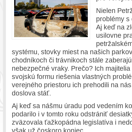
Nielen Petr
problémy s
Aj keď na z
usilovne pr
petržalské
systému, stovky miest na našich parkovi
chodníkoch či trávnikoch stále zaberajú
nebezpečné vraky. Prečo? Ich majitelia 
svojskú formu riešenia vlastných probl
verejného priestoru ich prehodili na nás
doslova stáť.
Aj keď sa nášmu úradu pod vedením kole
podarilo i v tomto roku odstrániť desiat
zväzovala ťažkopádna legislatíva i nedo
však už čoskoro koniec.