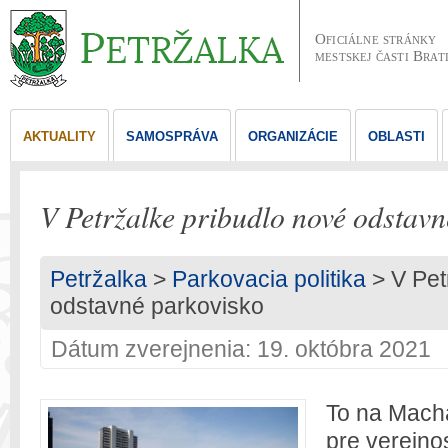
Oficiálne stránky
mestskej časti Brat
AKTUALITY
SAMOSPRÁVA
ORGANIZÁCIE
OBLASTI
V Petržalke pribudlo nové odstavn
Petržalka
>
Parkovacia politika
> V Pet
odstavné parkovisko
Dátum zverejnenia: 19. októbra 2021
To na Macha
pre verejno