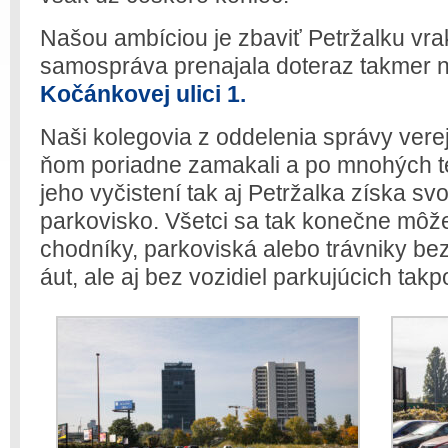
Našou ambíciou je zbaviť Petržalku vra
samospráva prenajala doteraz takmer n
Kočánkovej ulici 1.
Naši kolegovia z oddelenia správy verej
ňom poriadne zamakali a po mnohých t
jeho vyčistení tak aj Petržalka získa sv
parkovisko. Všetci sa tak konečne môže
chodníky, parkoviská alebo trávniky be
áut, ale aj bez vozidiel parkujúcich tak