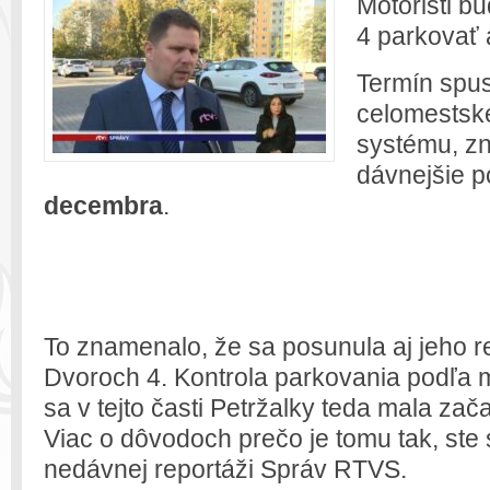
Motoristi bu
4 parkovať 
Termín spus
celomestsk
systému, z
dávnejšie p
decembra
.
To znamenalo, že sa posunula aj jeho r
Dvoroch 4. Kontrola parkovania podľa m
sa v tejto časti Petržalky teda mala zač
Viac o dôvodoch prečo je tomu tak, ste 
nedávnej reportáži Správ RTVS.