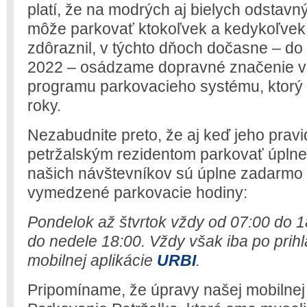
platí, že na modrých aj bielych odstav
môže parkovať ktokoľvek a kedykoľve
zdôraznil, v týchto dňoch dočasne – d
2022 – osádzame dopravné značenie v 
programu parkovacieho systému, ktorý 
roky.
Nezabudnite preto, že aj keď jeho prav
petržalským rezidentom parkovať úpln
našich návštevníkov sú úplne zadarmo k
vymedzené parkovacie hodiny:
Pondelok až štvrtok vždy od 07:00 do 1
do nedele 18:00. Vždy však iba po prih
mobilnej aplikácie
URBI
.
Pripomíname, že úpravy našej mobilnej