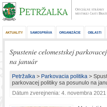
Oficiálne stránky
mestskej časti Brat
AKTUALITY
SAMOSPRÁVA
ORGANIZÁCIE
OBLASTI
Spustenie celomestskej parkovacej
na január
Petržalka
>
Parkovacia politika
> Spust
parkovacej politiky sa posunulo na jan
Dátum zverejnenia: 4. novembra 2021