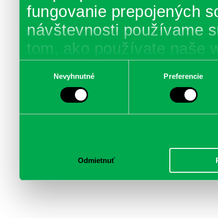
fungovanie prepojených s
návštevnosti používame s
tom, ako používate naše 
poskytujeme aj našim part
Výber
Nevyhnutné
Preferencie
súhlasu
médií, inzercie a analýzy.
informácie skombinovať s 
poskytli, alebo ktoré od vá
služby.
Odmietnuť