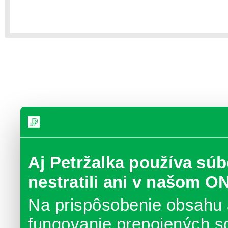
Aj Petržalka používa súb
nestratili ani v našom O
Na prispôsobenie obsahu 
fungovanie prepojených s