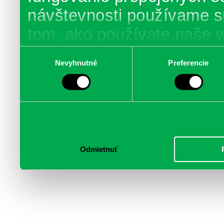
návštevnosti používame s
tom, ako používate naše 
poskytujeme aj našim part
Výber
Nevyhnutné
Preferencie
súhlasu
médií, inzercie a analýzy.
informácie skombinovať s 
poskytli, alebo ktoré od vá
služby.
Odmietnuť