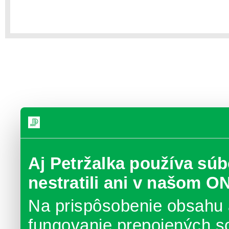
Aj Petržalka používa súb
nestratili ani v našom O
Na prispôsobenie obsahu 
fungovanie prepojených s