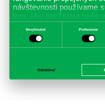
návštevnosti používame s
tom, ako používate naše 
poskytujeme aj našim part
Výber
Nevyhnutné
Preferencie
súhlasu
médií, inzercie a analýzy.
informácie skombinovať s 
poskytli, alebo ktoré od vá
služby.
Odmietnuť