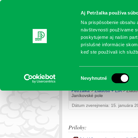
Aj Petržalka používa súbo
Na prispôsobenie obsahu a
návštevnosti používame sú
poskytujeme aj našim partn
AKTUALITY
SAMOSPRÁVA
OR
príslušné informácie skomb
keď ste používali ich služb
Žiadosť o predĺženie pla
Janíkovské pole
Výber
Nevyhnutné
súhlasu
Petržalka
>
Žiadosti + EIA
> Žiados
Janíkovské pole
Dátum zverejnenia: 15. januára 2
Prílohy: