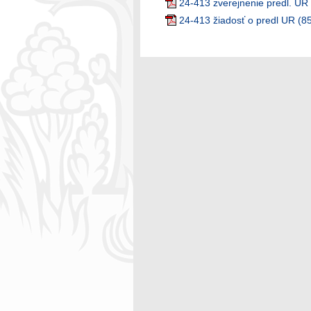
24-413 zverejnenie predl. UR
24-413 žiadosť o predl UR (8