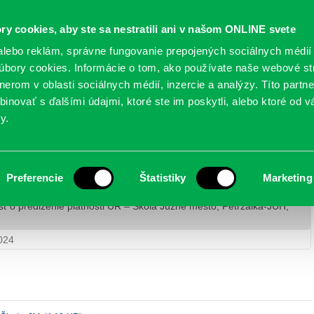
Oficiálne stránky
ry cookies, aby ste sa nestratili ani v našom ONLINE svete
mestskej časti Bratislava-Petržalka
PETRŽALSKÉ KON
lebo reklám, správne fungovanie prepojených sociálnych médií
bory cookies. Informácie o tom, ako používate naše webové st
erom v oblasti sociálnych médií, inzercie a analýzy. Títo partn
GANIZÁCIE
OBLASTI
NOVINY
MAPY
TLAČIVÁ
KO
inovať s ďalšími údajmi, ktoré ste im poskytli, alebo ktoré od vá
y.
tnosti ÚR – Škola Južné mesto, Petržalka-JUH,
Preferencie
Štatistiky
Marketing
ť o predĺženie platnosti ÚR – Škola Južné mesto, Petržalka-JUH,
024