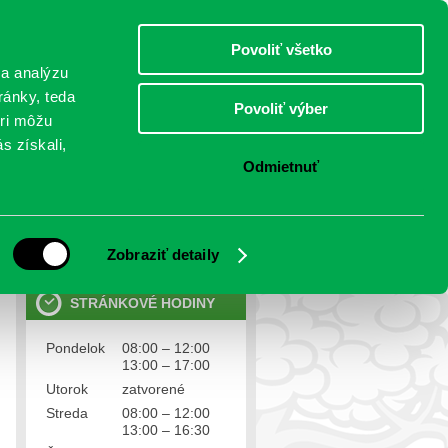
sobota 8.august 2026
Meniny má Štefánia
Select Language
▼
Povoliť všetko
TO
 a analýzu
ránky, teda
Povoliť výber
eri môžu
NTAKTY
VOĽBY
s získali,
Odmietnuť
OSOBNÉ ÚDAJE
Ochrana osobných údajov
Zobraziť detaily
STRÁNKOVÉ HODINY
Pondelok
08:00 – 12:00
13:00 – 17:00
Utorok
zatvorené
Streda
08:00 – 12:00
13:00 – 16:30