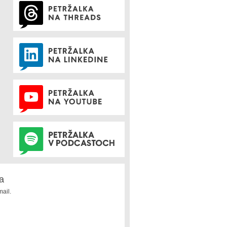
a
ail.