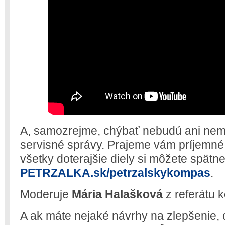
A, samozrejme, chýbať nebudú ani nem
servisné správy. Prajeme vám príjemné 
všetky doterajšie diely si môžete spätn
PETRZALKA.sk/petrzalskykompas
.
Moderuje
Mária Halašková
z referátu 
A ak máte nejaké návrhy na zlepšenie, 