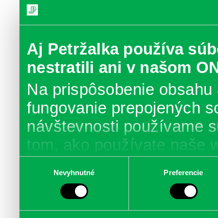
Aj Petržalka používa súb
nestratili ani v našom O
Na prispôsobenie obsahu 
fungovanie prepojených s
návštevnosti používame s
tom, ako používate naše 
poskytujeme aj našim part
Výber
Nevyhnutné
Preferencie
súhlasu
médií, inzercie a analýzy.
informácie skombinovať s 