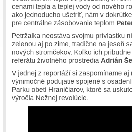
cenami tepla a teplej vody od nového rok
ako jednoducho ušetriť, nám v dokrútk
pre centrálne zásobovanie teplom
Peter
Petržalka neostáva svojmu prívlastku ni
zelenou aj po zime, tradične na jeseň s
nových stromčekov. Koľko ich pribudne 
referátu životného prostredia
Adrián Š
V jednej z reportáží si zaspomíname aj 
výnimočné podujatie spojené s osadení
Parku obetí Hraničiarov, ktoré sa uskutočn
výročia Nežnej revolúcie.