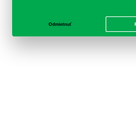
poskytli, alebo ktoré od vá
služby.
Odmietnuť