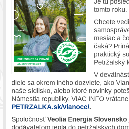
Je tu posle
tomto roku.
Chcete vedi
samospráve 
mesiac a čo
čaká? Prin
praktický su
Petržalský
V devätnás
diele sa okrem iného dozviete, ako Vian
naše sídlisko, alebo ktoré novinky pote
Námestia republiky. VIAC INFO vrátan
PETRZALKA.sk/vianoce/
.
Spoločnosť
Veolia Energia Slovensko
dodávateľom tepla do petržalských dom