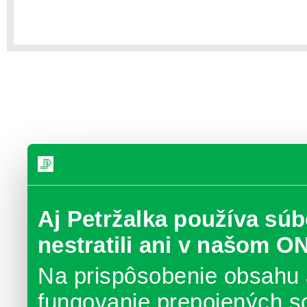
Aj Petržalka používa súb
nestratili ani v našom O
Na prispôsobenie obsahu 
fungovanie prepojených s