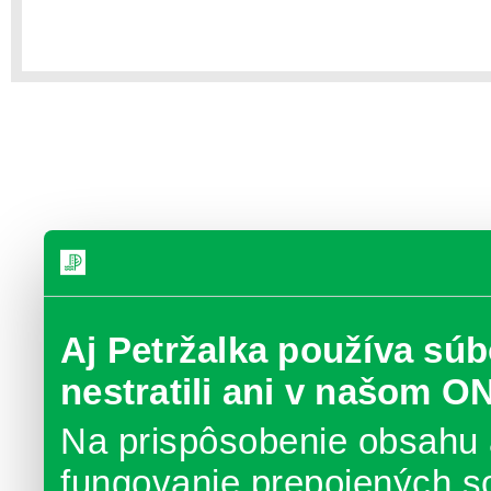
Aj Petržalka používa súb
nestratili ani v našom O
Na prispôsobenie obsahu 
fungovanie prepojených s