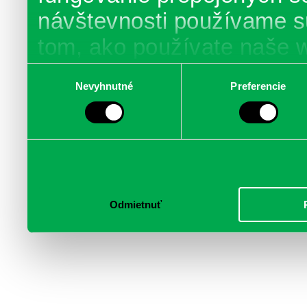
návštevnosti používame s
tom, ako používate naše 
poskytujeme aj našim part
Výber
Nevyhnutné
Preferencie
súhlasu
médií, inzercie a analýzy.
informácie skombinovať s 
poskytli, alebo ktoré od vá
služby.
Odmietnuť