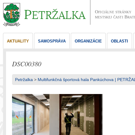
Oficiálne stránky
mestskej časti Brat
AKTUALITY
SAMOSPRÁVA
ORGANIZÁCIE
OBLASTI
DSC00380
Petržalka
>
Multifunkčná športová hala Pankúchova | PETRŽA