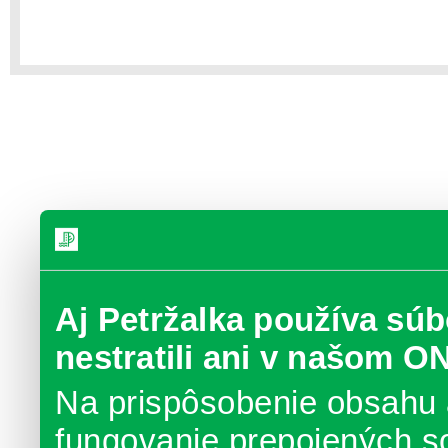
Aj Petržalka používa súb
nestratili ani v našom O
Na prispôsobenie obsahu 
fungovanie prepojených s