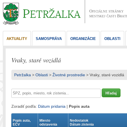
Oficiálne stránky
mestskej časti Brat
AKTUALITY
SAMOSPRÁVA
ORGANIZÁCIE
OBLASTI
Vraky, staré vozidlá
Petržalka
>
Oblasti
>
Životné prostredie
> Vraky, staré vozidlá
Zoradiť podľa:
Dátum pridania
|
Popis auta
Popis auta,
Miesto
Nedostatok
EČV
odstavenia
Dátum zistenia