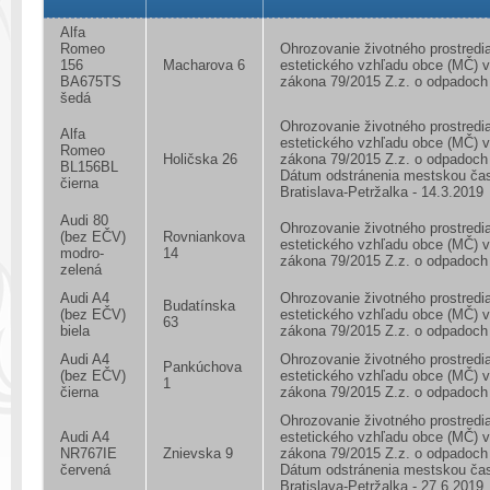
Alfa
Romeo
Ohrozovanie životného prostredia
156
Macharova 6
estetického vzhľadu obce (MČ) 
BA675TS
zákona 79/2015 Z.z. o odpadoch
šedá
Ohrozovanie životného prostredia
Alfa
estetického vzhľadu obce (MČ) 
Romeo
Holičska 26
zákona 79/2015 Z.z. o odpadoch
BL156BL
Dátum odstránenia mestskou ča
čierna
Bratislava-Petržalka - 14.3.2019
Audi 80
Ohrozovanie životného prostredia
(bez EČV)
Rovniankova
estetického vzhľadu obce (MČ) 
modro-
14
zákona 79/2015 Z.z. o odpadoch
zelená
Audi A4
Ohrozovanie životného prostredia
Budatínska
(bez EČV)
estetického vzhľadu obce (MČ) 
63
biela
zákona 79/2015 Z.z. o odpadoch
Audi A4
Ohrozovanie životného prostredia
Pankúchova
(bez EČV)
estetického vzhľadu obce (MČ) 
1
čierna
zákona 79/2015 Z.z. o odpadoch
Ohrozovanie životného prostredia
Audi A4
estetického vzhľadu obce (MČ) 
NR767IE
Znievska 9
zákona 79/2015 Z.z. o odpadoch
červená
Dátum odstránenia mestskou ča
Bratislava-Petržalka - 27.6.2019