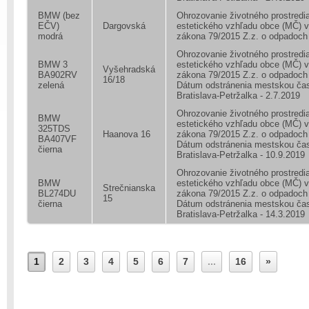
BMW (bez
Ohrozovanie životného prostredia
EČV)
Dargovská
estetického vzhľadu obce (MČ) 
modrá
zákona 79/2015 Z.z. o odpadoch
Ohrozovanie životného prostredia
BMW 3
estetického vzhľadu obce (MČ) 
Vyšehradská
BA902RV
zákona 79/2015 Z.z. o odpadoch
16/18
zelená
Dátum odstránenia mestskou ča
Bratislava-Petržalka - 2.7.2019
Ohrozovanie životného prostredia
BMW
estetického vzhľadu obce (MČ) 
325TDS
Haanova 16
zákona 79/2015 Z.z. o odpadoch
BA407VF
Dátum odstránenia mestskou ča
čierna
Bratislava-Petržalka - 10.9.2019
Ohrozovanie životného prostredia
BMW
estetického vzhľadu obce (MČ) 
Strečnianska
BL274DU
zákona 79/2015 Z.z. o odpadoch
15
čierna
Dátum odstránenia mestskou ča
Bratislava-Petržalka - 14.3.2019
1
2
3
4
5
6
7
...
16
»