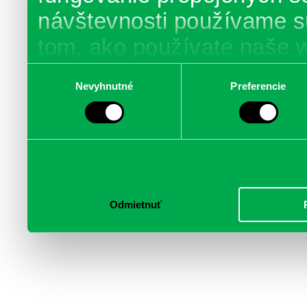
návštevnosti používame s
tom, ako používate naše 
poskytujeme aj našim part
Výber
Nevyhnutné
Preferencie
súhlasu
médií, inzercie a analýzy.
informácie skombinovať s 
poskytli, alebo ktoré od vá
služby.
Odmietnuť