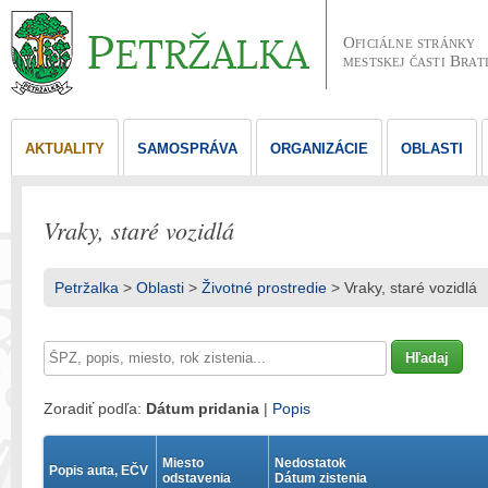
Oficiálne stránky
mestskej časti Brat
AKTUALITY
SAMOSPRÁVA
ORGANIZÁCIE
OBLASTI
Vraky, staré vozidlá
Petržalka
>
Oblasti
>
Životné prostredie
> Vraky, staré vozidlá
Zoradiť podľa:
Dátum pridania
|
Popis
Miesto
Nedostatok
Popis auta, EČV
odstavenia
Dátum zistenia