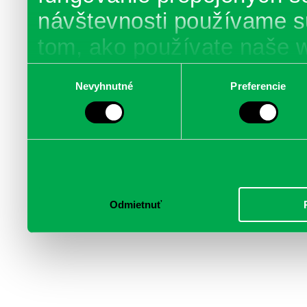
návštevnosti používame s
tom, ako používate naše 
poskytujeme aj našim part
Výber
Nevyhnutné
Preferencie
súhlasu
médií, inzercie a analýzy.
informácie skombinovať s 
poskytli, alebo ktoré od vá
služby.
Odmietnuť