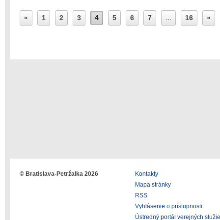
«
1
2
3
4
5
6
7
...
16
»
© Bratislava-Petržalka 2026
Kontakty
Mapa stránky
RSS
Vyhlásenie o prístupnosti
Ústredný portál verejných služi