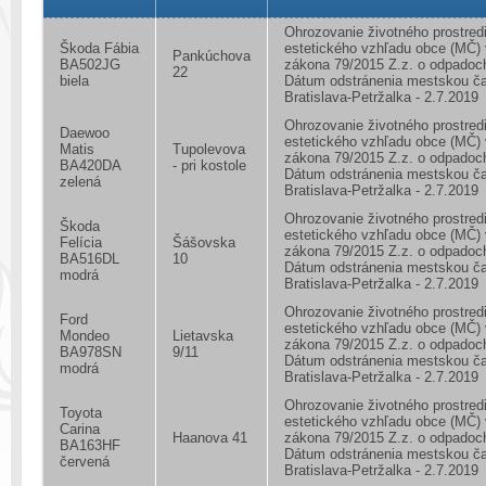
Ohrozovanie životného prostred
Škoda Fábia
estetického vzhľadu obce (MČ)
Pankúchova
BA502JG
zákona 79/2015 Z.z. o odpadoc
22
biela
Dátum odstránenia mestskou č
Bratislava-Petržalka - 2.7.2019
Ohrozovanie životného prostred
Daewoo
estetického vzhľadu obce (MČ)
Matis
Tupolevova
zákona 79/2015 Z.z. o odpadoc
BA420DA
- pri kostole
Dátum odstránenia mestskou č
zelená
Bratislava-Petržalka - 2.7.2019
Ohrozovanie životného prostred
Škoda
estetického vzhľadu obce (MČ)
Felícia
Šášovska
zákona 79/2015 Z.z. o odpadoc
BA516DL
10
Dátum odstránenia mestskou č
modrá
Bratislava-Petržalka - 2.7.2019
Ohrozovanie životného prostred
Ford
estetického vzhľadu obce (MČ)
Mondeo
Lietavska
zákona 79/2015 Z.z. o odpadoc
BA978SN
9/11
Dátum odstránenia mestskou č
modrá
Bratislava-Petržalka - 2.7.2019
Ohrozovanie životného prostred
Toyota
estetického vzhľadu obce (MČ)
Carina
Haanova 41
zákona 79/2015 Z.z. o odpadoc
BA163HF
Dátum odstránenia mestskou č
červená
Bratislava-Petržalka - 2.7.2019