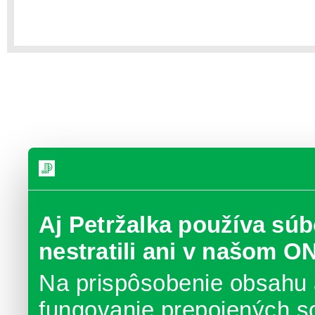
Aj Petržalka používa súb
nestratili ani v našom O
Na prispôsobenie obsahu 
fungovanie prepojených s