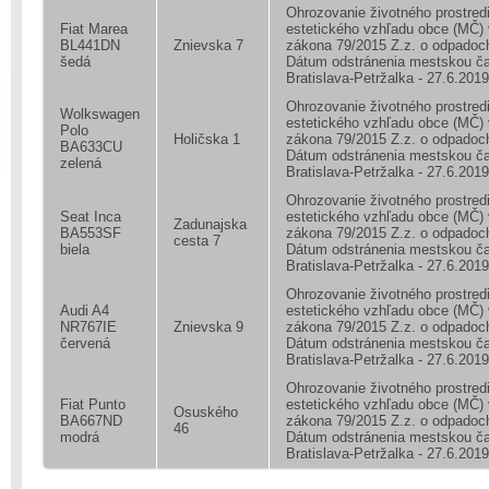
Ohrozovanie životného prostred
Fiat Marea
estetického vzhľadu obce (MČ)
BL441DN
Znievska 7
zákona 79/2015 Z.z. o odpadoc
šedá
Dátum odstránenia mestskou č
Bratislava-Petržalka - 27.6.2019
Ohrozovanie životného prostred
Wolkswagen
estetického vzhľadu obce (MČ)
Polo
Holičska 1
zákona 79/2015 Z.z. o odpadoc
BA633CU
Dátum odstránenia mestskou č
zelená
Bratislava-Petržalka - 27.6.2019
Ohrozovanie životného prostred
Seat Inca
estetického vzhľadu obce (MČ)
Zadunajska
BA553SF
zákona 79/2015 Z.z. o odpadoc
cesta 7
biela
Dátum odstránenia mestskou č
Bratislava-Petržalka - 27.6.2019
Ohrozovanie životného prostred
Audi A4
estetického vzhľadu obce (MČ)
NR767IE
Znievska 9
zákona 79/2015 Z.z. o odpadoc
červená
Dátum odstránenia mestskou č
Bratislava-Petržalka - 27.6.2019
Ohrozovanie životného prostred
Fiat Punto
estetického vzhľadu obce (MČ)
Osuského
BA667ND
zákona 79/2015 Z.z. o odpadoc
46
modrá
Dátum odstránenia mestskou č
Bratislava-Petržalka - 27.6.2019