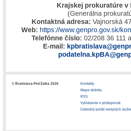
Krajskej prokuratúre v 
(Generálna prokurat
Kontaktná adresa:
Vajnorská 47
Web:
https://www.genpro.gov.sk/ko
Telefónne číslo:
02/208 36 111 
E-mail:
kpbratislava@genp
podatelna.kpBA@genp
© Bratislava-Petržalka 2026
Kontakty
Mapa stránky
RSS
Vyhlásenie o prístupnosti
Ústredný portál verejných služi