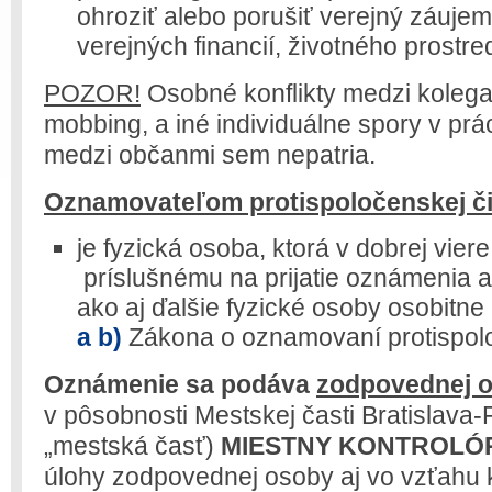
ohroziť alebo porušiť verejný záujem 
verejných financií, životného prostre
POZOR!
Osobné konflikty medzi kolega
mobbing, a iné individuálne spory v pr
medzi občanmi sem nepatria.
Oznamovateľom protispoločenskej či
je fyzická osoba, ktorá v dobrej vie
príslušnému na prijatie oznámenia 
ako aj ďalšie fyzické osoby osobitn
a b)
Zákona o oznamovaní protispolo
Oznámenie sa podáva
zodpovednej 
v pôsobnosti Mestskej časti Bratislava-P
„mestská časť)
MIESTNY KONTROLÓ
úlohy zodpovednej osoby aj vo vzťahu