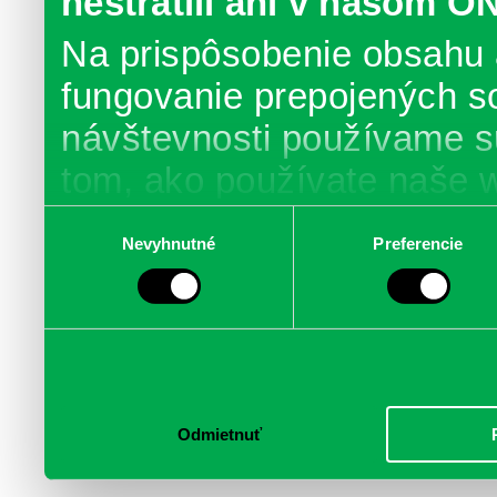
nestratili ani v našom O
Na prispôsobenie obsahu 
fungovanie prepojených s
návštevnosti používame s
tom, ako používate naše 
poskytujeme aj našim part
Výber
Nevyhnutné
Preferencie
súhlasu
médií, inzercie a analýzy.
informácie skombinovať s 
poskytli, alebo ktoré od vá
služby.
Odmietnuť