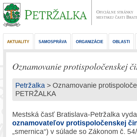
Oficiálne stránky
mestskej časti Brat
AKTUALITY
SAMOSPRÁVA
ORGANIZÁCIE
OBLASTI
Oznamovanie protispoločenskej 
Petržalka
> Oznamovanie protispoločen
PETRŽALKA
Mestská časť Bratislava-Petržalka vyd
oznamovateľov protispoločenskej či
„smernica“) v súlade so Zákonom č. 54