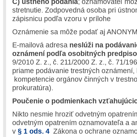
C) ústneho podania
; oznamovateľ môž
stretnutie. Zodpovedná osoba pri ústn
zápisnicu podľa vzoru v prílohe
Oznámenie sa môže podať aj ANONY
E-mailová adresa
neslúži na podávani
oznámení podľa osobitných predpis
9/2010 Z. z., č. 211/2000 Z. z., č. 71/19
priame podávanie trestných oznámení, k
kompetencie orgánov činných v trestno
prokuratúra).
Poučenie o podmienkach vzťahujúcic
Nikto nesmie hroziť odvetným opatrení
odvetným opatrením oznamovateľa a an
v
§ 1 ods. 4
Zákona o ochrane oznamo