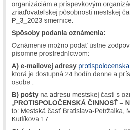
organizáciám a príspevkovým organizác
zriaďovateľskej pôsobnosti mestskej ča
P_3_2023 smernice.
Spôsoby podania oznámenia:
Oznámenie možno podať ústne zodpov
písomne prostredníctvom:
A) e-mailovej adresy
protispolocenska
ktorá je dostupná 24 hodín denne a prí
osobe ,
B) pošty
na adresu mestskej časti s o
„
PROTISPOLOČENSKÁ ČINNOSŤ – 
to: Mestská časť Bratislava-Petržalka, M
Kutlíkova 17