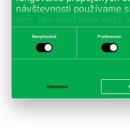
návštevnosti používame s
tom, ako používate naše 
poskytujeme aj našim part
Výber
Nevyhnutné
Preferencie
súhlasu
médií, inzercie a analýzy.
informácie skombinovať s 
poskytli, alebo ktoré od vá
služby.
Odmietnuť