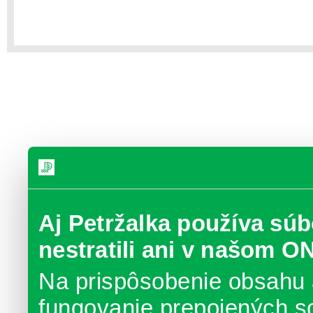
Aj Petržalka používa súb
nestratili ani v našom O
Na prispôsobenie obsahu 
fungovanie prepojených s