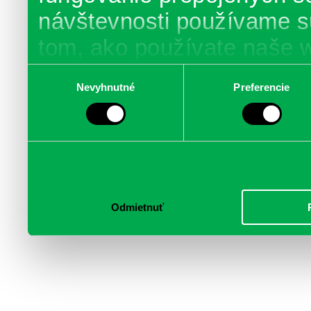
návštevnosti používame s
tom, ako používate naše 
poskytujeme aj našim part
Výber
Nevyhnutné
Preferencie
súhlasu
médií, inzercie a analýzy.
informácie skombinovať s 
poskytli, alebo ktoré od vá
služby.
Odmietnuť