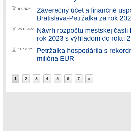
Záverečný účet a finančné uspo
9.6.2023
Bratislava-Petržalka za rok 20
Návrh rozpočtu mestskej časti 
28.11.2022
rok 2023 s výhľadom do roku 
Petržalka hospodárila s rekor
11.7.2022
milióna EUR
1
2
3
4
5
6
7
»