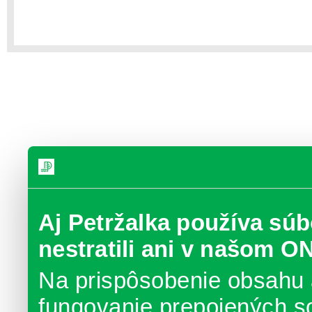
Aj Petržalka používa súb
nestratili ani v našom O
Na prispôsobenie obsahu 
fungovanie prepojených s