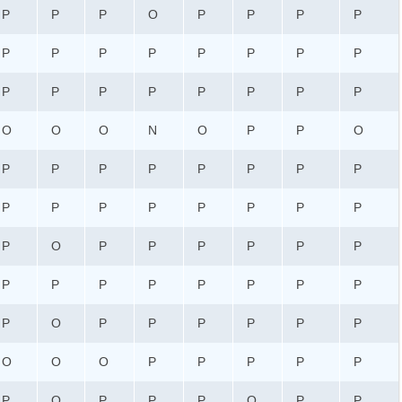
P
P
P
O
P
P
P
P
P
P
P
P
P
P
P
P
P
P
P
P
P
P
P
P
O
O
O
N
O
P
P
O
P
P
P
P
P
P
P
P
P
P
P
P
P
P
P
P
P
O
P
P
P
P
P
P
P
P
P
P
P
P
P
P
P
O
P
P
P
P
P
P
O
O
O
P
P
P
P
P
P
O
P
P
P
O
P
P