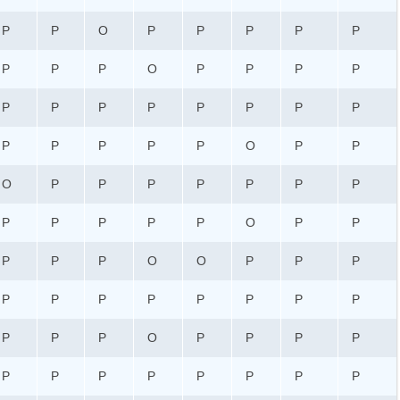
P
P
O
P
P
P
P
P
P
P
P
O
P
P
P
P
P
P
P
P
P
P
P
P
P
P
P
P
P
O
P
P
O
P
P
P
P
P
P
P
P
P
P
P
P
O
P
P
P
P
P
O
O
P
P
P
P
P
P
P
P
P
P
P
P
P
P
O
P
P
P
P
P
P
P
P
P
P
P
P