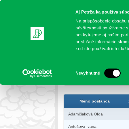
Aj Petržalka používa súbo
Na prispôsobenie obsahu a
návštevnosti používame sú
poskytujeme aj našim partn
AKTUALITY
SAMOSPRÁVA
OR
príslušné informácie skomb
keď ste používali ich služb
Účasť poslancov na zasa
Výber
Nevyhnutné
Petržalka
>
Samospráva
>
Miestne
súhlasu
poslancov na zasadnutiach v rok
Meno poslanca
Adamčiaková Oľga
Antošová Ivana