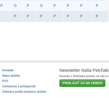
P
O
P
O
P
P
P
P
P
P
P
P
P
P
P
Newsletter Naša Petržalk
Kontakty
Mapa stránky
Novinky z Petržalky priamo na váš e-m
RSS
PRIHLÁSIŤ SA NA ODBER
Vyhlásenie o prístupnosti
Ústredný portál verejných služieb