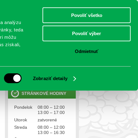
piatok 7.august 2026
Meniny má Jozefína
Select Language
▼
Povoliť všetko
TO
 a analýzu
ránky, teda
Povoliť výber
eri môžu
NTAKTY
VOĽBY
s získali,
Odmietnuť
OSOBNÉ ÚDAJE
Ochrana osobných údajov
Zobraziť detaily
STRÁNKOVÉ HODINY
Pondelok
08:00 – 12:00
13:00 – 17:00
Utorok
zatvorené
Streda
08:00 – 12:00
13:00 – 16:30