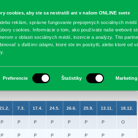
Oficiálne stránky
ry cookies, aby ste sa nestratili ani v našom ONLINE svete
mestskej časti Bratislava-Petržalka
PETRŽALSKÉ KON
lebo reklám, správne fungovanie prepojených sociálnych médií
bory cookies. Informácie o tom, ako používate naše webové st
erom v oblasti sociálnych médií, inzercie a analýzy. Títo partn
GANIZÁCIE
OBLASTI
NOVINY
MAPY
TLAČIVÁ
KO
inovať s ďalšími údajmi, ktoré ste im poskytli, alebo ktoré od vá
y.
dnutiach v roku 2012
Preferencie
Štatistiky
Marketing
 zastupiteľstvo
>
Účasť poslancov na zasadnutiach
> Účasť
u 2012
21.2.
7.3.
17.4.
24.5.
26.6.
25.9.
13.11.
18.12.
P
P
P
P
P
P
P
O
P
P
P
P
P
P
P
P