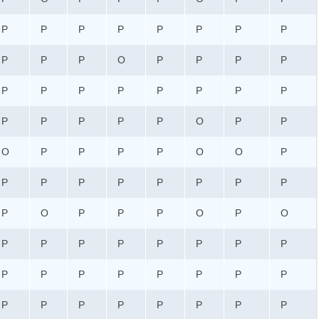
P
P
P
P
P
P
P
P
P
P
P
O
P
P
P
P
P
P
P
P
P
P
P
P
P
P
P
P
P
O
P
P
O
P
P
P
P
O
O
P
P
P
P
P
P
P
P
P
P
O
P
P
P
O
P
O
P
P
P
P
P
P
P
P
P
P
P
P
P
P
P
P
P
P
P
P
P
P
P
P