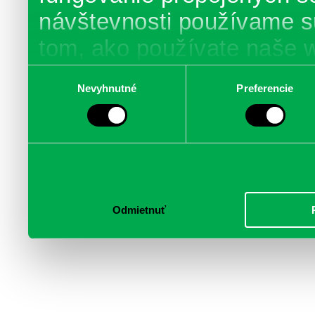
návštevnosti používame s
tom, ako používate naše 
poskytujeme aj našim part
Výber
Nevyhnutné
Preferencie
súhlasu
médií, inzercie a analýzy.
informácie skombinovať s 
poskytli, alebo ktoré od vá
služby.
Odmietnuť