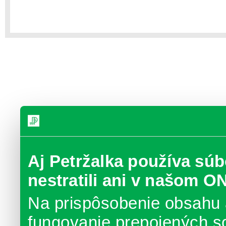
Aj Petržalka používa súb
nestratili ani v našom O
Na prispôsobenie obsahu 
fungovanie prepojených s