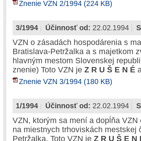
Znenie VZN 2/1994 (224 KB)
3/1994
Účinnosť od:
22.02.1994
S
VZN o zásadách hospodárenia s maj
Bratislava-Petržalka a s majetkom z
hlavným mestom Slovenskej republik
znenie) Toto VZN je
Z R U Š E N É
a
Znenie VZN 3/1994 (180 KB)
1/1994
Účinnosť od:
22.02.1994
S
VZN, ktorým sa mení a dopĺňa VZN
na miestnych trhoviskách mestskej č
Petržalka. Toto VZN je
Z R U Š E N 