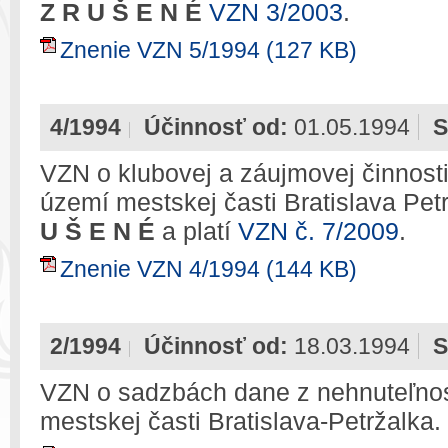
Z R U Š E N É
VZN 3/2003
.
Znenie VZN 5/1994 (127 KB)
4/1994
Účinnosť od:
01.05.1994
S
VZN o klubovej a záujmovej činnosti
území mestskej časti Bratislava Pet
U Š E N É
a platí
VZN č. 7/2009
.
Znenie VZN 4/1994 (144 KB)
2/1994
Účinnosť od:
18.03.1994
S
VZN o sadzbách dane z nehnuteľnos
mestskej časti Bratislava-Petržalka.