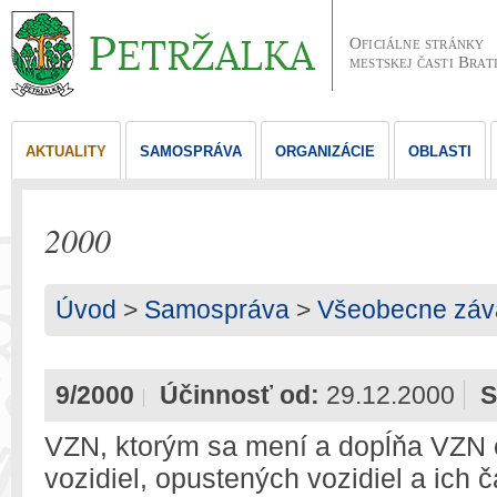
Oficiálne stránky
mestskej časti Brat
AKTUALITY
SAMOSPRÁVA
ORGANIZÁCIE
OBLASTI
2000
Úvod
>
Samospráva
>
Všeobecne záv
9/2000
Účinnosť od:
29.12.2000
S
VZN, ktorým sa mení a dopĺňa VZN o
vozidiel, opustených vozidiel a ich 