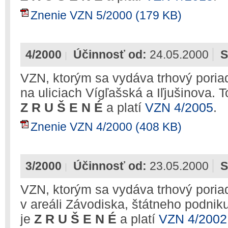
Znenie VZN 5/2000 (179 KB)
4/2000
Účinnosť od:
24.05.2000
S
VZN, ktorým sa vydáva trhový poriado
na uliciach Vígľašská a Iľjušinova. 
Z R U Š E N É
a platí
VZN 4/2005
.
Znenie VZN 4/2000 (408 KB)
3/2000
Účinnosť od:
23.05.2000
S
VZN, ktorým sa vydáva trhový poriado
v areáli Závodiska, štátneho podnik
je
Z R U Š E N É
a platí
VZN 4/2002