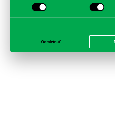
médií, inzercie a analýzy.
informácie skombinovať s 
poskytli, alebo ktoré od vá
služby.
Odmietnuť