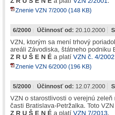
Z R U Š E N É
a platí
VZN 2/2001
.
Znenie VZN 7/2000 (148 KB)
6/2000
Účinnosť od:
20.10.2000
S
VZN, ktorým sa mení trhový poriadok 
areáli Závodiska, štátneho podniku B
Z R U Š E N É
a platí
VZN č. 4/2002
Znenie VZN 6/2000 (196 KB)
5/2000
Účinnosť od:
12.07.2000
S
VZN o starostlivosti o verejnú zele
časti Bratislava-Petržalka. Toto VZN
Z R U Š E N É
a platí
VZN 7/2013
.