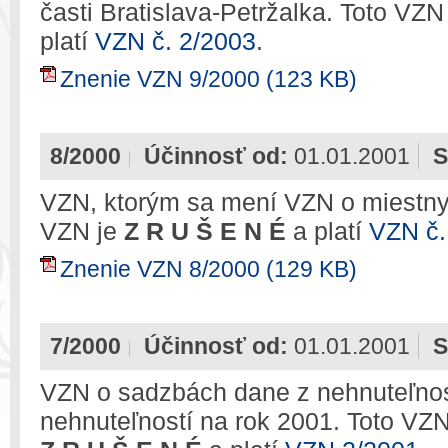
časti Bratislava-Petržalka. Toto VZN
platí
VZN č. 2/2003
.
Znenie VZN 9/2000 (123 KB)
8/2000
Účinnosť od:
01.01.2001
S
VZN, ktorým sa mení VZN o miestny
VZN je
Z R U Š E N É
a platí
VZN č.
Znenie VZN 8/2000 (129 KB)
7/2000
Účinnosť od:
01.01.2001
S
VZN o sadzbách dane z nehnuteľnost
nehnuteľností na rok 2001. Toto VZN