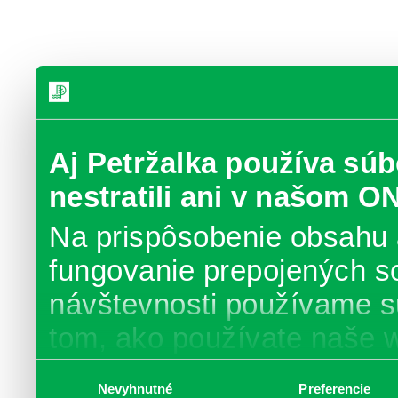
Aj Petržalka používa súb
nestratili ani v našom O
Na prispôsobenie obsahu 
fungovanie prepojených s
návštevnosti používame s
tom, ako používate naše 
poskytujeme aj našim part
Výber
Nevyhnutné
Preferencie
súhlasu