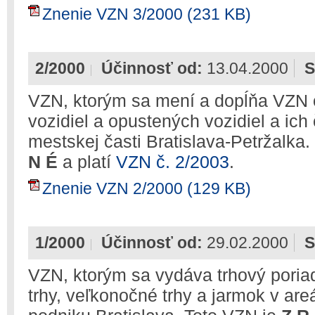
Znenie VZN 3/2000 (231 KB)
2/2000
Účinnosť od:
13.04.2000
S
VZN, ktorým sa mení a dopĺňa VZN o
vozidiel a opustených vozidiel a ich
mestskej časti Bratislava-Petržalka
N É
a platí
VZN č. 2/2003
.
Znenie VZN 2/2000 (129 KB)
1/2000
Účinnosť od:
29.02.2000
S
VZN, ktorým sa vydáva trhový poriad
trhy, veľkonočné trhy a jarmok v are