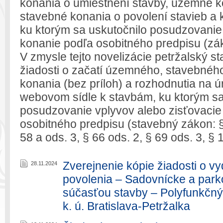
konania o umiestnení stavby, územné ko
stavebné konania o povolení stavieb a 
ku ktorým sa uskutočnilo posudzovanie
konanie podľa osobitného predpisu (zák
V zmysle tejto novelizácie petržalský s
žiadosti o začatí územného, stavebné
konania (bez príloh) a rozhodnutia na ú
webovom sídle k stavbám, ku ktorým sa
posudzovanie vplyvov alebo zisťovacie
osobitného predpisu (stavebný zákon: § 
58 a ods. 3, § 66 ods. 2, § 69 ods. 3, § 
Zverejnenie kópie žiadosti o v
28.11.2024
povolenia – Sadovnícke a park
súčasťou stavby – Polyfunkčn
k. ú. Bratislava-Petržalka