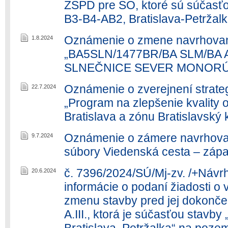
ZSPD pre SO, ktoré sú súčasťo
B3-B4-AB2, Bratislava-Petržal
Oznámenie o zmene navrhovane
1.8.2024
„BA5SLN/1477BR/BA SLM/BA 
SLNEČNICE SEVER MONOR
Oznámenie o zverejnení strat
22.7.2024
„Program na zlepšenie kvality 
Bratislava a zónu Bratislavský k
Oznámenie o zámere navrhovan
9.7.2024
súbory Viedenská cesta – záp
č. 7396/2024/SÚ/Mj-zv. /+Návr
20.6.2024
informácie o podaní žiadosti o
zmenu stavby pred jej dokon
A.III., ktorá je súčasťou stavb