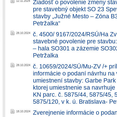
Žiadosť o povolenie zmeny sta
12.11.2024
pre stavebný objekt SO 23 Spe
stavby „Južné Mesto – Zóna B3
Petržalka“
č. 4500/ 9167/2024/RSÚ/Ha Zve
28.10.2024
stavebné povolenie pre sta
– hala SO301 a zázemie SO302, 
Petržalka
č. 10659/2024/SÚ/Mu-ZV /+ príl
28.10.2024
informácie o podaní návrhu na 
umiestnení stavby: Garbe Park B
ktorej umiestnenie sa navrhuj
KN parc. č. 5875/44, 5875/45, 
5875/120, v k. ú. Bratislava- Pe
Zverejnenie informácie o podan
18.10.2024