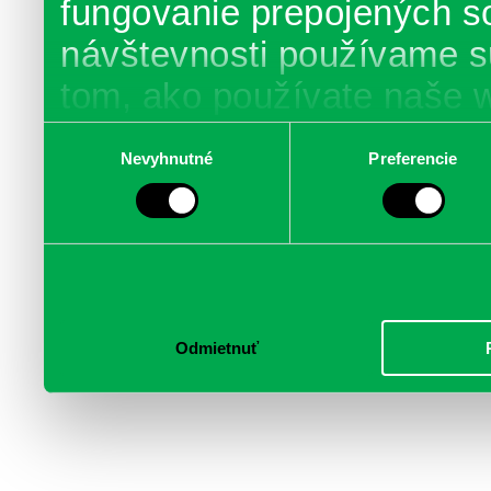
fungovanie prepojených s
návštevnosti používame s
tom, ako používate naše 
poskytujeme aj našim part
Výber
Nevyhnutné
Preferencie
súhlasu
médií, inzercie a analýzy.
informácie skombinovať s 
poskytli, alebo ktoré od vá
služby.
Odmietnuť