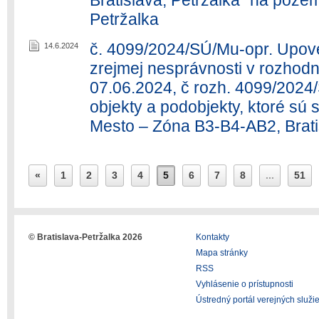
Bratislava, Petržalka“ na pozem
Petržalka
č. 4099/2024/SÚ/Mu-opr. Upov
14.6.2024
zrejmej nesprávnosti v rozhod
07.06.2024, č rozh. 4099/2024
objekty a podobjekty, ktoré sú
Mesto – Zóna B3-B4-AB2, Brati
«
1
2
3
4
5
6
7
8
...
51
© Bratislava-Petržalka 2026
Kontakty
Mapa stránky
RSS
Vyhlásenie o prístupnosti
Ústredný portál verejných služi