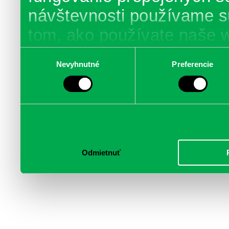
návštevnosti používame s
tom, ako používate naše 
poskytujeme aj našim part
Výber
Nevyhnutné
Preferencie
súhlasu
médií, inzercie a analýzy.
informácie skombinovať s 
poskytli, alebo ktoré od vá
služby.
Odmietnuť