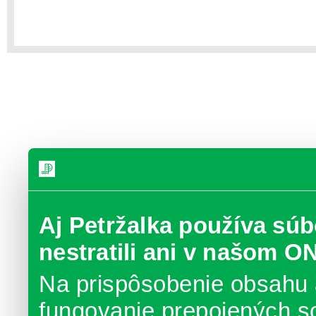
Aj Petržalka používa súb
nestratili ani v našom O
Na prispôsobenie obsahu 
fungovanie prepojených s