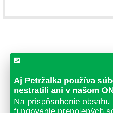
Aj Petržalka používa súb
nestratili ani v našom O
Na prispôsobenie obsahu 
fungovanie prepojených s