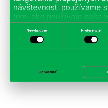
návštevnosti používame s
tom, ako používate naše 
poskytujeme aj našim part
Výber
Nevyhnutné
Preferencie
súhlasu
médií, inzercie a analýzy.
informácie skombinovať s 
poskytli, alebo ktoré od vá
služby.
Odmietnuť