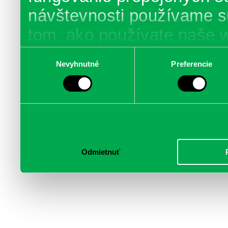
návštevnosti používame s
tom, ako používate naše 
poskytujeme aj našim part
Výber
Nevyhnutné
Preferencie
súhlasu
médií, inzercie a analýzy.
informácie skombinovať s 
poskytli, alebo ktoré od vá
služby.
Odmietnuť