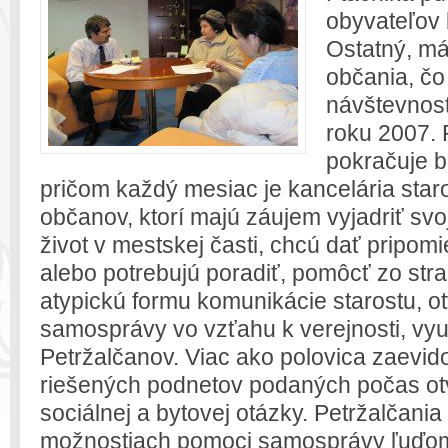
obyvateľov b
Ostatný, má
občania, čo
návštevnost
roku 2007. 
pokračuje b
pričom každý mesiac je kancelária star
občanov, ktorí majú záujem vyjadriť sv
život v mestskej časti, chcú dať pripom
alebo potrebujú poradiť, pomôcť zo st
atypickú formu komunikácie starostu, o
samosprávy vo vzťahu k verejnosti, využ
Petržalčanov. Viac ako polovica zaevi
riešených podnetov podaných počas otv
sociálnej a bytovej otázky. Petržalčani
možnostiach pomoci samosprávy ľuďom, 