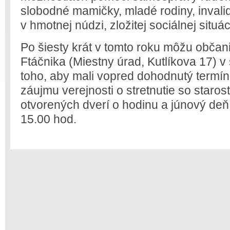
slobodné mamičky, mladé rodiny, invalidn
v hmotnej núdzi, zložitej sociálnej situáci
Po šiesty krát v tomto roku môžu občani
Ftáčnika (Miestny úrad, Kutlíkova 17) v 
toho, aby mali vopred dohodnutý termín
záujmu verejnosti o stretnutie so staros
otvorených dverí o hodinu a júnový deň
15.00 hod.