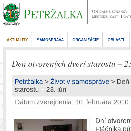
Oficiálne stránky
mestskej časti Brat
AKTUALITY
SAMOSPRÁVA
ORGANIZÁCIE
OBLASTI
Deň otvorených dverí starostu – 23
Petržalka
>
Život v samospráve
> Deň 
starostu – 23. jún
Dátum zverejnenia: 10. februára 2010
Dní otvoren
Ftáčnika pú