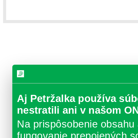
Aj Petržalka používa súb
nestratili ani v našom O
Na prispôsobenie obsahu 
fungovanie prepojených s