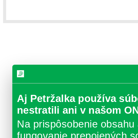
Aj Petržalka používa súb
nestratili ani v našom O
Na prispôsobenie obsahu 
fungovanie prepojených s