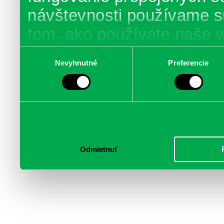
návštevnosti používame s
tom, ako používate naše 
poskytujeme aj našim part
Výber
Nevyhnutné
Preferencie
súhlasu
médií, inzercie a analýzy.
informácie skombinovať s 
poskytli, alebo ktoré od vá
služby.
Odmietnuť