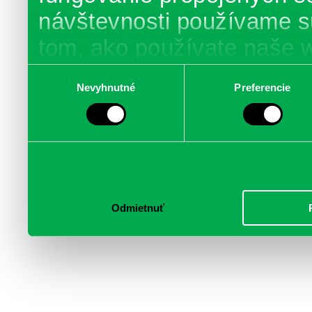
návštevnosti používame s
tom, ako používate naše 
poskytujeme aj našim part
Výber
Nevyhnutné
Preferencie
súhlasu
médií, inzercie a analýzy.
informácie skombinovať s 
poskytli, alebo ktoré od vá
služby.
Odmietnuť