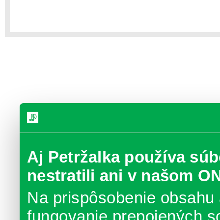
Aj Petržalka používa súb
nestratili ani v našom O
Na prispôsobenie obsahu 
fungovanie prepojených s