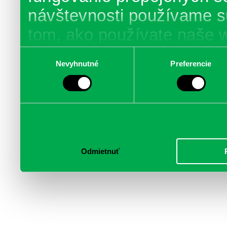
návštevnosti používame s
tom, ako používate naše 
poskytujeme aj našim part
Výber
Nevyhnutné
Preferencie
súhlasu
médií, inzercie a analýzy.
informácie skombinovať s 
poskytli, alebo ktoré od vá
služby.
Odmietnuť