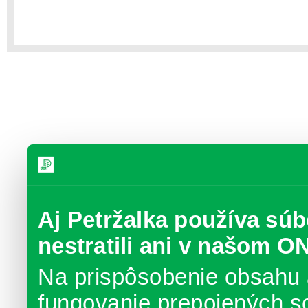
Aj Petržalka používa súb
nestratili ani v našom O
Na prispôsobenie obsahu 
fungovanie prepojených s