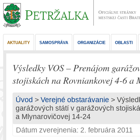
Oficiálne stránky
mestskej časti Brat
AKTUALITY
SAMOSPRÁVA
ORGANIZÁCIE
OBLASTI
Výsledky VOS – Prenájom garážový
stojiskách na Rovniankovej 4-6 a 
Úvod
>
Verejné obstarávanie
> Výsled
garážových státí v garážových stojisk
a Mlynarovičovej 14-24
Dátum zverejnenia: 2. februára 2011