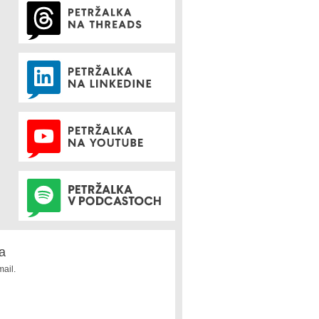
a
ail.