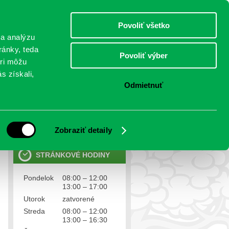
sobota 8.august 2026
Meniny má Oskár
Select Language
▼
Povoliť všetko
TO
 a analýzu
ránky, teda
Povoliť výber
eri môžu
NTAKTY
VOĽBY
s získali,
Odmietnuť
OSOBNÉ ÚDAJE
Ochrana osobných údajov
Zobraziť detaily
STRÁNKOVÉ HODINY
Pondelok
08:00 – 12:00
13:00 – 17:00
Utorok
zatvorené
Streda
08:00 – 12:00
13:00 – 16:30