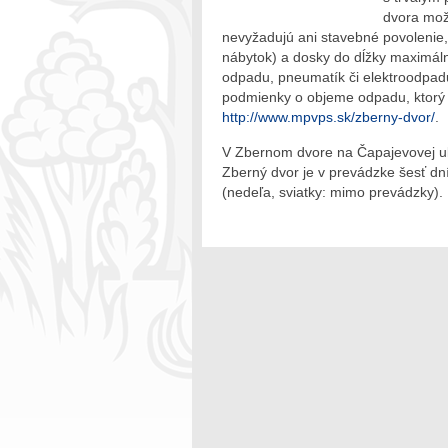
dvora mož
nevyžadujú ani stavebné povolenie,
nábytok) a dosky do dĺžky maximáln
odpadu, pneumatík či elektroodpadu (
podmienky o objeme odpadu, ktorý 
http://www.mpvps.sk/zberny-dvor/
.
V Zbernom dvore na Čapajevovej ulic
Zberný dvor je v prevádzke šesť dn
(nedeľa, sviatky: mimo prevádzky).