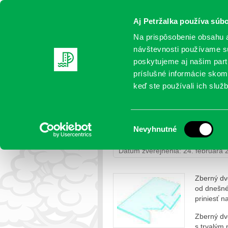
Aj Petržalka používa súbo
Na prispôsobenie obsahu a
návštevnosti používame sú
poskytujeme aj našim partn
AKTUALITY
SAMOSPRÁVA
OR
príslušné informácie skomb
keď ste používali ich služb
Novinka v zbernom dvor
Výber
Nevyhnutné
Petržalka
>
Život v samospráve
> 
súhlasu
Dátum zverejnenia: 24. februára 
Zberný dvo
od dnešné
priniesť n
Zberný dv
s trvalým 