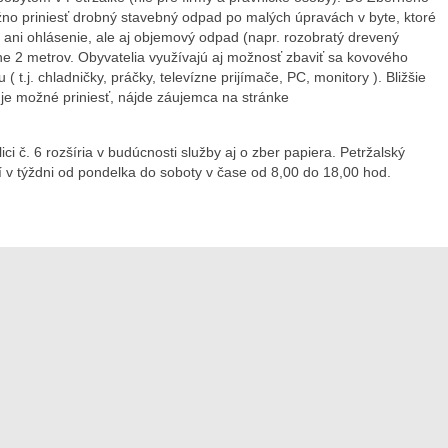
no priniesť drobný stavebný odpad po malých úpravách v byte, ktoré
 ani ohlásenie, ale aj objemový odpad (napr. rozobratý drevený
e 2 metrov. Obyvatelia využívajú aj možnosť zbaviť sa kovového
 t.j. chladničky, práčky, televízne prijímače, PC, monitory ). Bližšie
je možné priniesť, nájde záujemca na stránke
i č. 6 rozšíria v budúcnosti služby aj o zber papiera. Petržalský
í v týždni od pondelka do soboty v čase od 8,00 do 18,00 hod.