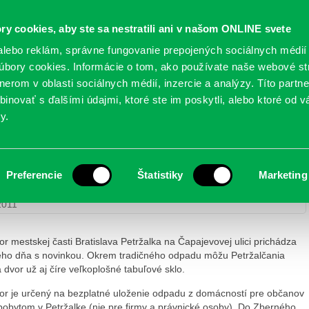
Oficiálne stránky
ry cookies, aby ste sa nestratili ani v našom ONLINE svete
mestskej časti Bratislava-Petržalka
PETRŽALSKÉ KON
lebo reklám, správne fungovanie prepojených sociálnych médií
bory cookies. Informácie o tom, ako používate naše webové st
erom v oblasti sociálnych médií, inzercie a analýzy. Títo partn
GANIZÁCIE
OBLASTI
NOVINY
MAPY
TLAČIVÁ
KO
inovať s ďalšími údajmi, ktoré ste im poskytli, alebo ktoré od vá
y.
e
Preferencie
Štatistiky
Marketing
Novinka v zbernom dvore
2011
r mestskej časti Bratislava Petržalka na Čapajevovej ulici prichádza
ho dňa s novinkou. Okrem tradičného odpadu môžu Petržalčania
a dvor už aj číre veľkoplošné tabuľové sklo.
or je určený na bezplatné uloženie odpadu z domácností pre občanov
pobytom v Petržalke (nie pre firmy a právnické osoby). Do Zberného