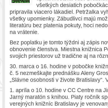
všetkých desiatich pobočkác
pripravila viacero lákadiel. Petržalka v
všetky upomienky. Zábudlivci majú mož
literatúru bez platenia pokuty, hoci ned
na vrátenie.
Bez poplatku je tomto týždni aj zápis no
obnovenie členstva. Miestna knižnica P
svojich priestorov už tradične aj na rôz
30. marca o 16. hodine v pobočke knižni
č. 5 nezmeškajte prednášku Aleny Gro
„Slávne osobnosti v živote Bratislavy“. 
1. apríla o 10. hodine v CC Centre na J
Jarný maratón s knihou. Piaty ročník s
verejných knižníc Bratislavy je venovan