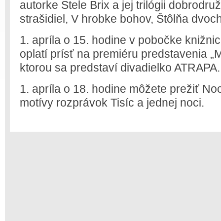
autorke Stele Brix a jej trilógii dobrod
strašidiel, V hrobke bohov, Štôlňa dvoch
1. apríla o 15. hodine v pobočke knižni
oplatí prísť na premiéru predstavenia „
ktorou sa predstaví divadielko ATRAPA.
1. apríla o 18. hodine môžete prežiť N
motívy rozprávok Tisíc a jednej noci.