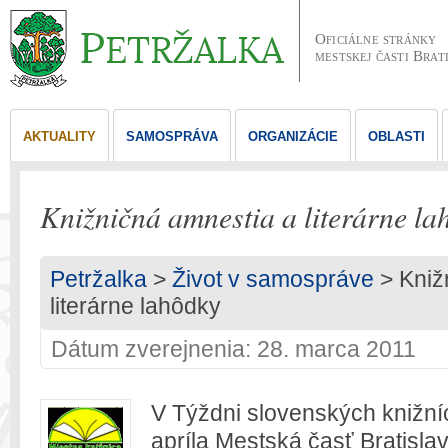
Oficiálne stránky
mestskej časti Brat
AKTUALITY
SAMOSPRÁVA
ORGANIZÁCIE
OBLASTI
Knižničná amnestia a literárne la
Petržalka
>
Život v samospráve
> Kniž
literárne lahôdky
Dátum zverejnenia: 28. marca 2011
V Týždni slovenských knižní
apríla Mestská časť Bratisla