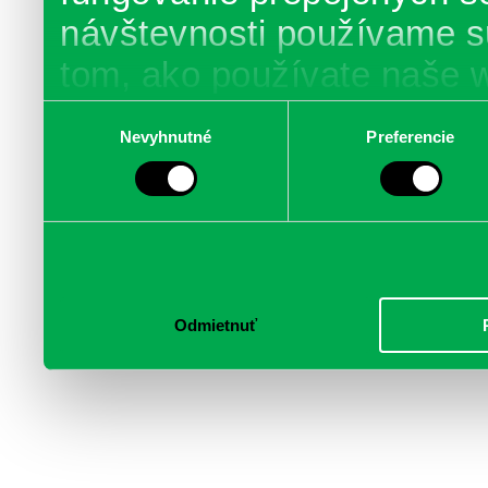
návštevnosti používame s
tom, ako používate naše 
poskytujeme aj našim part
Výber
Nevyhnutné
Preferencie
súhlasu
médií, inzercie a analýzy.
informácie skombinovať s 
poskytli, alebo ktoré od vá
služby.
Odmietnuť