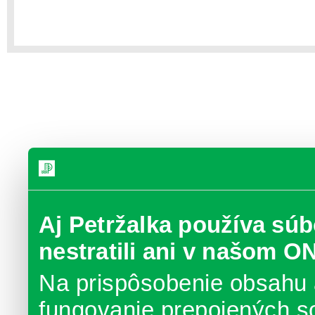
Aj Petržalka používa súb
nestratili ani v našom O
Na prispôsobenie obsahu 
fungovanie prepojených s