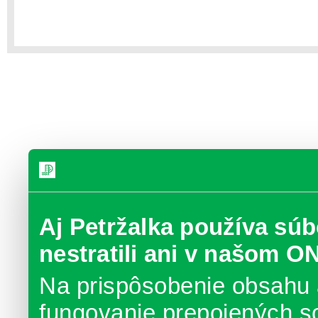
Aj Petržalka používa súb
nestratili ani v našom O
Na prispôsobenie obsahu 
fungovanie prepojených s