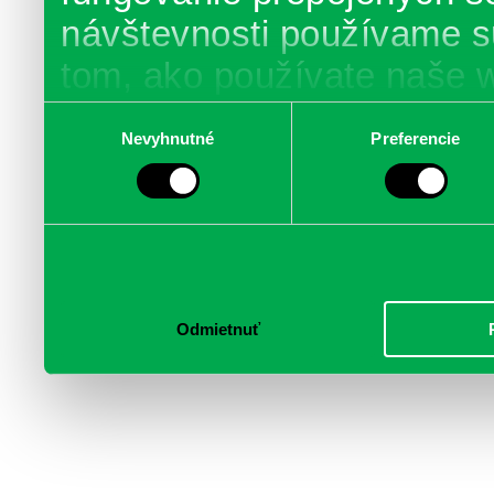
návštevnosti používame s
tom, ako používate naše 
poskytujeme aj našim part
Výber
Nevyhnutné
Preferencie
súhlasu
médií, inzercie a analýzy.
informácie skombinovať s 
poskytli, alebo ktoré od vá
služby.
Odmietnuť