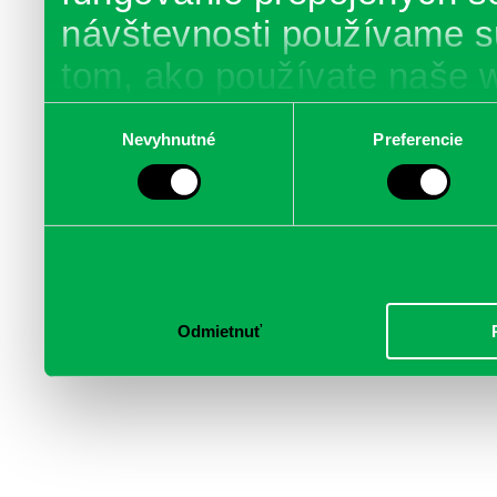
návštevnosti používame s
tom, ako používate naše 
poskytujeme aj našim part
Výber
Nevyhnutné
Preferencie
súhlasu
médií, inzercie a analýzy.
informácie skombinovať s 
poskytli, alebo ktoré od vá
služby.
Odmietnuť