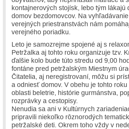
kontajnerových stojísk, lebo tým lákajú d
domov bezdomovcov. Na vyhľadávanie 
verejných priestranstvách nám pomáhajú
verejného poriadku.
Leto je samozrejme spojené aj s relaxo
Petržalka aj tohto roku organizuje tzv. 
ďalšie kolo bude túto stredu od 9,00 hod
fontáne pred petržalským Miestnym úrad
Čitatelia, aj neregistrovaní, môžu si prí
a odniesť domov. V obehu je tohto roku 
oblasti beletrie, histórie gurmánstva, p
rozprávky a cestopisy.
Nenudia sa ani v Kultúrnych zariadeniac
pripravili niekoľko rôznorodých temati
petržalské deti. Okrem toho vždy v nede