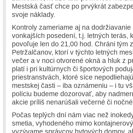
Mestská časť chce po prvýkrát zabezpeč
svoje náklady.
Kontroly zameriame aj na dodržiavani
vonkajších posedení, t.j. letných terás,
povoľuje len do 21,00 hod. Chráni tým z
Petržalčanov, ktorí v týchto letných me
večer a v noci otvorené okná a hluk z pr
platí i pri kultúrnych či športových podu
priestranstvách, ktoré síce nepodliehaj
mestskej časti – iba oznámeniu – i tu 
políciu budeme dozorovať, aby nadmern
akcie príliš nenarúšali večerné či nočné
Počas teplých dní nám viac než inoked
smetia, vyhodeného mimo kontajnerovýc
vyzývame správcov bytových domov, a