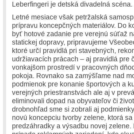
Leberfingeri je detská divadelná scéna.
Letné mesiace však petržalská samospr
prípravu koncepčných materiálov. Do 
byť hotové zadanie pre verejnú súťaž 
statickej dopravy, pripravujeme Všeob
ktoré určí pravidlá pri stavebných, rek
udržiavacích prácach – aj pravidlá pre
vonkajšom prostredí v pracovných dňo
pokoja. Rovnako sa zamýšľame nad m
podmienok pre konanie športových a ku
verejných priestranstvách ale aj v pre
eliminovali dopad na obyvateľov či živo
drobnohľad sme si zobrali aj podmienky
novú koncepciu tvorby zelene, ktorá sa
predzáhradky a výsadbu novej zelene.