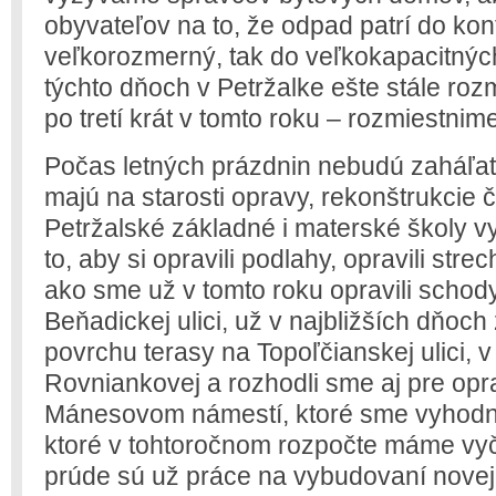
obyvateľov na to, že odpad patrí do kon
veľkorozmerný, tak do veľkokapacitnýc
týchto dňoch v Petržalke ešte stále roz
po tretí krát v tomto roku – rozmiestnim
Počas letných prázdnin nebudú zaháľať 
majú na starosti opravy, rekonštrukcie č
Petržalské základné i materské školy v
to, aby si opravili podlahy, opravili stre
ako sme už v tomto roku opravili schod
Beňadickej ulici, už v najbližších dňo
povrchu terasy na Topoľčianskej ulici, 
Rovniankovej a rozhodli sme aj pre op
Mánesovom námestí, ktoré sme vyhodnot
ktoré v tohtoročnom rozpočte máme vyč
prúde sú už práce na vybudovaní novej c