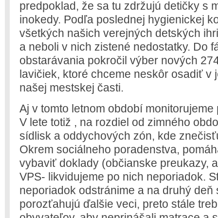
predpoklad, že sa tu zdržujú detičky s 
inokedy. Podľa poslednej hygienickej ko
všetkých našich verejných detských ih
a neboli v nich zistené nedostatky. Do 
obstarávania pokročil výber nových 27
lavičiek, ktoré chceme neskôr osadiť v j
našej mestskej časti.
Aj v tomto letnom období monitorujeme
V lete totiž , na rozdiel od zimného obd
sídlisk a oddychových zón, kde znečisťu
Okrem sociálneho poradenstva, pom
vybaviť doklady (občianske preukazy, a
VPS- likvidujeme po nich neporiadok. S
neporiadok odstránime a na druhý deň
porozťahujú ďalšie veci, preto stále tre
obyvateľov, aby neprinášali matrace a s