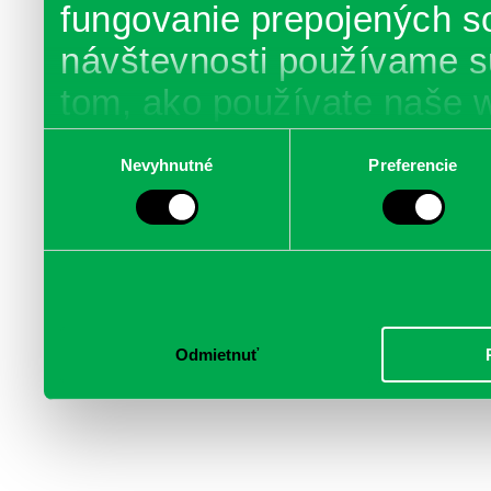
fungovanie prepojených s
návštevnosti používame s
tom, ako používate naše 
poskytujeme aj našim part
Výber
Nevyhnutné
Preferencie
súhlasu
médií, inzercie a analýzy.
informácie skombinovať s 
poskytli, alebo ktoré od vá
služby.
Odmietnuť