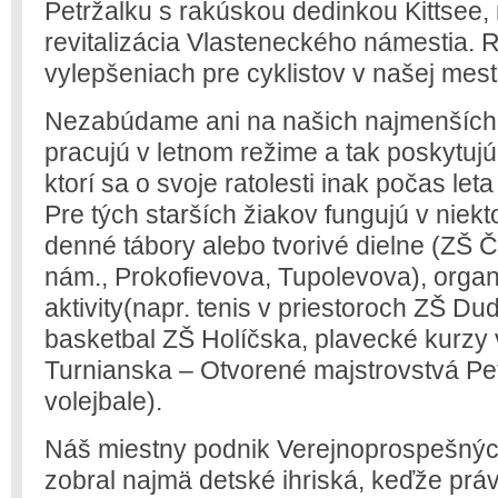
Petržalku s rakúskou dedinkou Kittsee, 
revitalizácia Vlasteneckého námestia. 
vylepšeniach pre cyklistov v našej mests
Nezabúdame ani na našich najmenších 
pracujú v letnom režime a tak poskytujú
ktorí sa o svoje ratolesti inak počas le
Pre tých starších žiakov fungujú v niek
denné tábory alebo tvorivé dielne (ZŠ
nám., Prokofievova, Tupolevova), organ
aktivity(napr. tenis v priestoroch ZŠ 
basketbal ZŠ Holíčska, plavecké kurzy
Turnianska – Otvorené majstrovstvá Pe
volejbale).
Náš miestny podnik Verejnoprospešnýc
zobral najmä detské ihriská, keďže práv