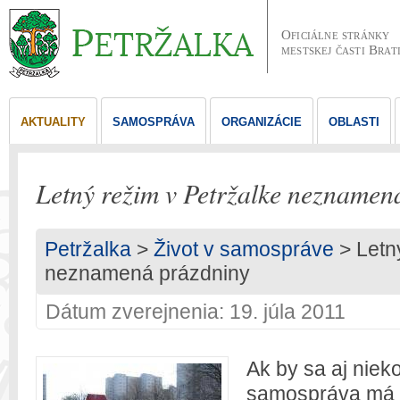
Oficiálne stránky
mestskej časti Brat
AKTUALITY
SAMOSPRÁVA
ORGANIZÁCIE
OBLASTI
Letný režim v Petržalke neznamen
Petržalka
>
Život v samospráve
> Letn
neznamená prázdniny
Dátum zverejnenia: 19. júla 2011
Ak by sa aj niek
samospráva má p