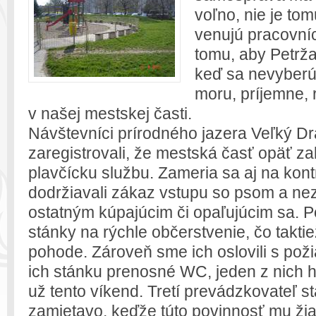
voľno, nie je tom
venujú pracovní
tomu, aby Petržal
keď sa nevyberú
moru, príjemne, r
v našej mestskej časti.
Návštevníci prírodného jazera Veľký Dr
zaregistrovali, že mestská časť opäť z
plavčícku službu. Zameria sa aj na kont
dodržiavali zákaz vstupu so psom a nez
ostatným kúpajúcim či opaľujúcim sa. Po
stánky na rýchle občerstvenie, čo taktie
pohode. Zároveň sme ich oslovili s pož
ich stánku prenosné WC, jeden z nich ho
už tento víkend. Tretí prevádzkovateľ 
zamietavo, keďže túto povinnosť mu ži