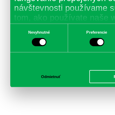
návštevnosti používame s
tom, ako používate naše 
poskytujeme aj našim part
Výber
Nevyhnutné
Preferencie
súhlasu
médií, inzercie a analýzy.
informácie skombinovať s 
poskytli, alebo ktoré od vá
služby.
Odmietnuť