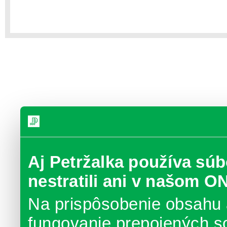
Aj Petržalka používa súb
nestratili ani v našom O
Na prispôsobenie obsahu 
fungovanie prepojených s