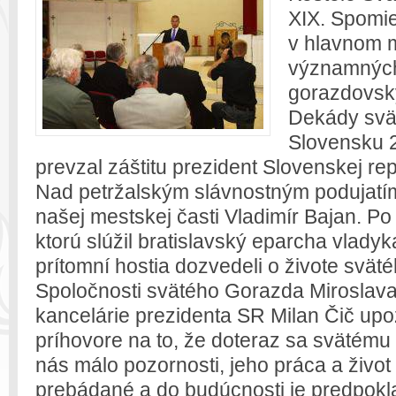
XIX. Spomi
v hlavnom 
významných 
gorazdovsk
Dekády svä
Slovensku 2
prevzal záštitu prezident Slovenskej re
Nad petržalským slávnostným podujatím 
našej mestskej časti Vladimír Bajan. Po k
ktorú slúžil bratislavský eparcha vlady
prítomní hostia dozvedeli o živote svä
Spoločnosti svätého Gorazda Miroslava
kancelárie prezidenta SR Milan Čič upo
príhovore na to, že doteraz sa svätém
nás málo pozornosti, jeho práca a život
prebádané a do budúcnosti je predpokla