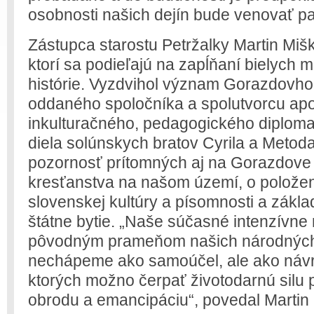
osobnosti našich dejín bude venovať pa
Zástupca starostu Petržalky Martin Mi
ktorí sa podieľajú na zapĺňaní bielych 
histórie. Vyzdvihol význam Gorazdovho 
oddaného spoločníka a spolutvorcu apo
inkulturačného, pedagogického diploma
diela solúnskych bratov Cyrila a Metoda
pozornosť prítomných aj na Gorazdove
kresťanstva na našom území, o položen
slovenskej kultúry a písomnosti a zákl
štátne bytie. „Naše súčasné intenzívne 
pôvodným prameňom našich národných d
nechápeme ako samoúčel, ale ako návr
ktorých možno čerpať životodarnú silu 
obrodu a emancipáciu“, povedal Martin