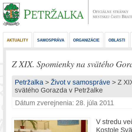
Oficiálne stránky
mestskej časti Brat
AKTUALITY
SAMOSPRÁVA
ORGANIZÁCIE
OBLASTI
Z XIX. Spomienky na svätého Gora
Petržalka
>
Život v samospráve
> Z XI
svätého Gorazda v Petržalke
Dátum zverejnenia: 28. júla 2011
V stredu več
Kostole Svä