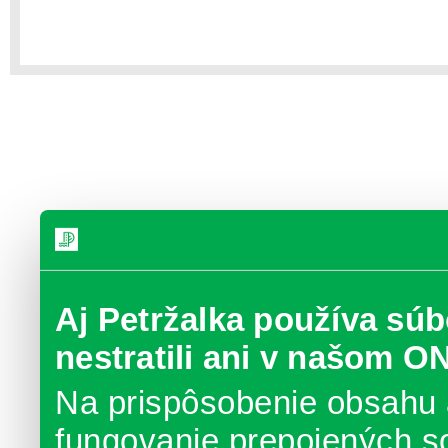
Aj Petržalka používa súb
nestratili ani v našom O
Na prispôsobenie obsahu 
fungovanie prepojených s