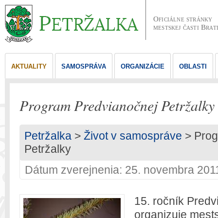
Oficiálne stránky
mestskej časti Brat
AKTUALITY
SAMOSPRÁVA
ORGANIZÁCIE
OBLASTI
Program Predvianočnej Petržalky
Petržalka
>
Život v samospráve
> Prog
Petržalky
Dátum zverejnenia: 25. novembra 201
15. ročník Predv
organizuje mest