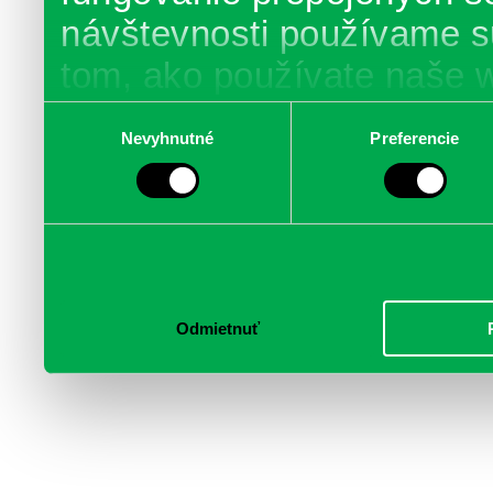
návštevnosti používame s
tom, ako používate naše 
poskytujeme aj našim part
Výber
Nevyhnutné
Preferencie
súhlasu
médií, inzercie a analýzy.
informácie skombinovať s 
poskytli, alebo ktoré od vá
služby.
Odmietnuť