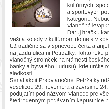
kultúrnych, spol
a športových po
kategórie. Nebu
Vianočná kvapka k
Daruj hračku ka
Vaši a koledy v kultúrnom dome a v kost
Už tradične sa v sprievode čerta a anje
na jazdu ulicami Petržalky. Tohto roku p
vianočný stromček na Námestí českého ľ
banky a bývalého Ludusu), kde určite
sladkosti.
Seriál akcií Predvianočnej Petržalky o
veselicou 29. novembra a zavŕšime 2
podujatím pod názvom Vianoce pre vše
štedrodenným podávaním kapustnice 