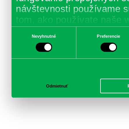
návštevnosti používame s
tom, ako používate naše 
poskytujeme aj našim part
Výber
Nevyhnutné
Preferencie
súhlasu
médií, inzercie a analýzy.
informácie skombinovať s 
poskytli, alebo ktoré od vá
služby.
Odmietnuť