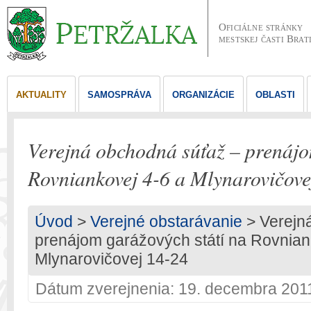
Oficiálne stránky
mestskej časti Brat
AKTUALITY
SAMOSPRÁVA
ORGANIZÁCIE
OBLASTI
Verejná obchodná súťaž – prenájo
Rovniankovej 4-6 a Mlynarovičove
Úvod
>
Verejné obstarávanie
> Verejn
prenájom garážových státí na Rovnian
Mlynarovičovej 14-24
Dátum zverejnenia: 19. decembra 201