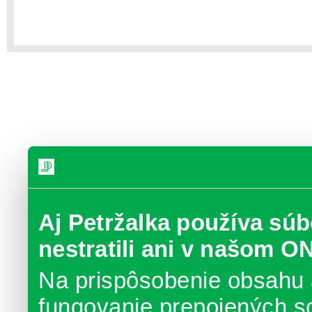
Aj Petržalka používa súb
nestratili ani v našom O
Na prispôsobenie obsahu 
fungovanie prepojených s